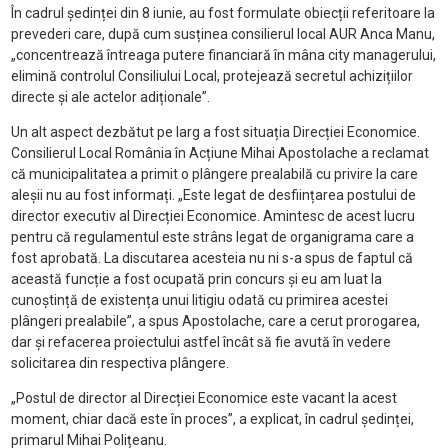
În cadrul ședinței din 8 iunie, au fost formulate obiecții referitoare la
prevederi care, după cum susținea consilierul local AUR Anca Manu,
„concentrează întreaga putere financiară în mâna city managerului,
elimină controlul Consiliului Local, protejează secretul achizițiilor
directe și ale actelor adiționale”.
Un alt aspect dezbătut pe larg a fost situația Direcției Economice.
Consilierul Local România în Acțiune Mihai Apostolache a reclamat
că municipalitatea a primit o plângere prealabilă cu privire la care
aleșii nu au fost informați. „Este legat de desființarea postului de
director executiv al Direcției Economice. Amintesc de acest lucru
pentru că regulamentul este strâns legat de organigrama care a
fost aprobată. La discutarea acesteia nu ni s-a spus de faptul că
această funcție a fost ocupată prin concurs și eu am luat la
cunoștință de existența unui litigiu odată cu primirea acestei
plângeri prealabile”, a spus Apostolache, care a cerut prorogarea,
dar și refacerea proiectului astfel încât să fie avută în vedere
solicitarea din respectiva plângere.
„Postul de director al Direcției Economice este vacant la acest
moment, chiar dacă este în proces”, a explicat, în cadrul ședinței,
primarul Mihai Polițeanu.