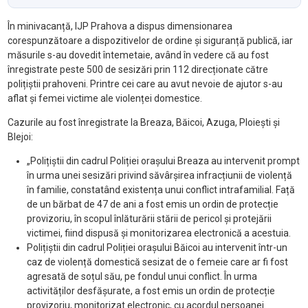
În minivacanță, IJP Prahova a dispus dimensionarea
corespunzătoare a dispozitivelor de ordine și siguranță publică, iar
măsurile s-au dovedit întemetaie, având în vedere că au fost
înregistrate peste 500 de sesizări prin 112 direcționate către
polițiștii prahoveni. Printre cei care au avut nevoie de ajutor s-au
aflat și femei victime ale violenței domestice.
Cazurile au fost înregistrate la Breaza, Băicoi, Azuga, Ploiești și
Blejoi:
„Polițiștii din cadrul Poliției orașului Breaza au intervenit prompt
în urma unei sesizări privind săvârșirea infracțiunii de violență
în familie, constatând existența unui conflict intrafamilial. Față
de un bărbat de 47 de ani a fost emis un ordin de protecție
provizoriu, în scopul înlăturării stării de pericol și protejării
victimei, fiind dispusă și monitorizarea electronică a acestuia.
Polițiștii din cadrul Poliției orașului Băicoi au intervenit într-un
caz de violență domestică sesizat de o femeie care ar fi fost
agresată de soțul său, pe fondul unui conflict. În urma
activităților desfășurate, a fost emis un ordin de protecție
provizoriu, monitorizat electronic, cu acordul persoanei