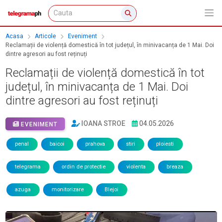
Acasa
Articole
Eveniment
Reclamații de violență domestică în tot județul, în minivacanța de 1 Mai. Doi
dintre agresori au fost reținuți
Reclamații de violență domestică în tot
județul, în minivacanța de 1 Mai. Doi
dintre agresori au fost reținuți
IOANA STROE
04.05.2026
EVENIMENT
penal
baicoi
prahova
stiri
ploiesti
telegrama
ordin de protectie
violenta
breaza
azuga
monitorizare
Blejoi