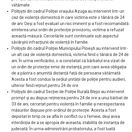
vătămate.
Polițiștii din cadrul Poliției orașului Azuga au intervenit într-un
caz de violență domestică în care victima este o tânără de 24
de ani. Deși a fost evaluat un risc iminent și a fost recomandată
emiterea unui ordin de protecție provizoriu, victima a refuzat
această măsură. Cercetările sunt continuate sub aspectul
săvârșirii infracțiunii de violență în familie.
Polițiștii din cadrul Poliției Municipiului Ploiești au intervenit într-
un alt caz de violență domestică, victima fiind o tânără de 24 de
ani. În urma verificărilor, s-a constatat că bărbatul era vizat de
un ordin de protecție emis de instanță, prin care avea obligația
de a păstra o anumită distanță față de persoana vătămată.
Acesta a fost condus la sediul unității de poliție pentru audieri,
ulterior fiind reținut pentru 24 de ore.
Polițiștii din cadrul Secției de Poliție Rurală Blejoi au intervenit
prompt și au dispus reținerea pentru 24 de ore a unui bărbat de
33 de ani, cercetat pentru violență în familie și nerespectarea
măsurilor dispuse prin ordinul de protecție. Acesta a fost
depistat în timp ce se afla în conflict cu o femeie, deși avea
interdicția de a se apropia de aceasta, stabilită de instanța de
judecată. În urma administrării probatoriului, a fost luată