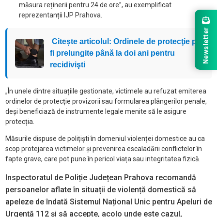
măsura reținerii pentru 24 de ore”, au exemplificat
reprezentanții IJP Prahova.
Newsletter
Citește articolul: Ordinele de protecţie pot
fi prelungite până la doi ani pentru
recidivişti
„În unele dintre situațiile gestionate, victimele au refuzat emiterea
ordinelor de protecție provizorii sau formularea plângerilor penale,
deși beneficiază de instrumente legale menite să le asigure
protecția.
Măsurile dispuse de polițiști în domeniul violenței domestice au ca
scop protejarea victimelor și prevenirea escaladării conflictelor în
fapte grave, care pot pune în pericol viața sau integritatea fizică.
Inspectoratul de Poliție Județean Prahova recomandă
persoanelor aflate în situații de violență domestică să
apeleze de îndată Sistemul Național Unic pentru Apeluri de
Urgență 112 și să accepte, acolo unde este cazul,