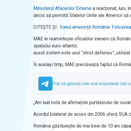
Ministerul Afacerilor Externe
a reacționat, luni, 
decis să permită Statelor Unite ale Americii să d
CITEȘTE ȘI:
Iranul amenință România: Folosirea
MAE le reamintește oficialilor iranieni că Român
spațiului euro-atlantic.
acest sistem este unul ”strict defensiv”, utiliz
În același timp, MAE precizează faptul că Români
Poți să găsești cele mai importante știri 
„
Am luat notă de afirmațiile purtătorului de cuvâ
Acordul bilateral de acces din 2006 oferă SUA cad
România găzduiește de mai bine de 10 ani capabil