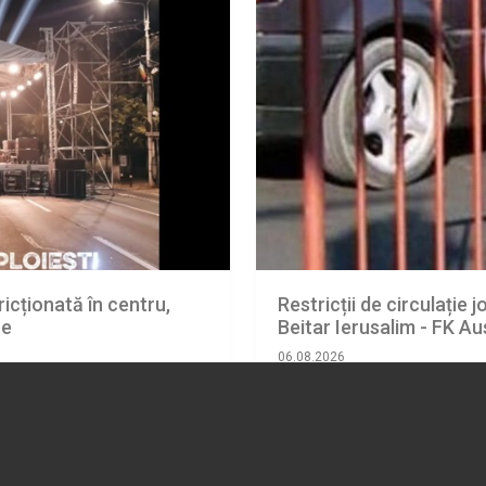
ricționată în centru,
Restricții de circulație j
ne
Beitar Ierusalim - FK Au
06.08.2026
ACTUALITATE