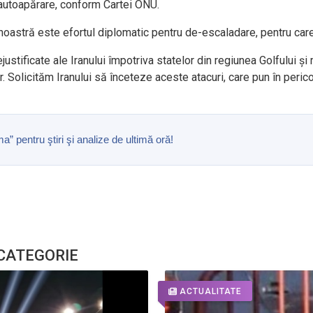
e autoapărare, conform Cartei ONU.
 noastră este efortul diplomatic pentru de-escaladare, pentru care 
ustificate ale Iranului împotriva statelor din regiunea Golfului ș
 lor. Solicităm Iranului să înceteze aceste atacuri, care pun în per
pentru ştiri şi analize de ultimă oră!
 CATEGORIE
ACTUALITATE