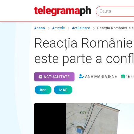
Acasa
Articole
Actualitate
Reacția României la am
Reacția României
este parte a confl
ANA MARIA IENE
16.0
ACTUALITATE
iran
MAE