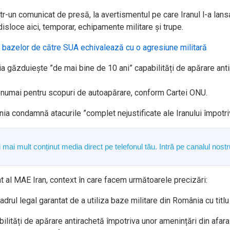
într-un comunicat de presă, la avertismentul pe care Iranul l-a lan
isloce aici, temporar, echipamente militare și trupe.
 bazelor de către SUA echivalează cu o agresiune militară
ia găzduiește ”de mai bine de 10 ani” capabilități de apărare ant
at numai pentru scopuri de autoapărare, conform Cartei ONU.
a condamnă atacurile ”complet nejustificate ale Iranului împotriv
și mai mult conținut media direct pe telefonul tău. Intră pe canalul n
nt al MAE Iran, context în care facem următoarele precizări:
rul legal garantat de a utiliza baze militare din România cu titlu
ități de apărare antirachetă împotriva unor amenințări din afara s