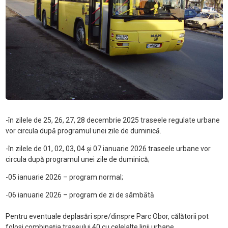
-în zilele de 25, 26, 27, 28 decembrie 2025 traseele regulate urbane
vor circula după programul unei zile de duminică.
-în zilele de 01, 02, 03, 04 și 07 ianuarie 2026 traseele urbane vor
circula după programul unei zile de duminică;
-05 ianuarie 2026 – program normal;
-06 ianuarie 2026 – program de zi de sâmbătă
Pentru eventuale deplasări spre/dinspre Parc Obor, călătorii pot
folosi combinația traseului 40 cu celelalte linii urbane.