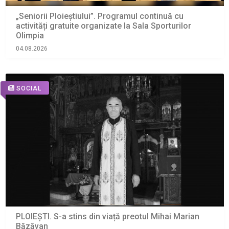
„Seniorii Ploieștiului”. Programul continuă cu
activități gratuite organizate la Sala Sporturilor
Olimpia
04.08.2026
SOCIAL
PLOIEȘTI. S-a stins din viață preotul Mihai Marian
Băzăvan