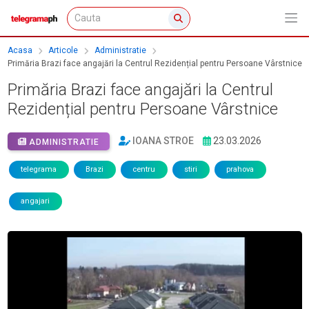
Acasa
Articole
Administratie
Primăria Brazi face angajări la Centrul Rezidențial pentru Persoane Vârstnice
Primăria Brazi face angajări la Centrul
Rezidențial pentru Persoane Vârstnice
IOANA STROE
23.03.2026
ADMINISTRATIE
telegrama
Brazi
centru
stiri
prahova
angajari