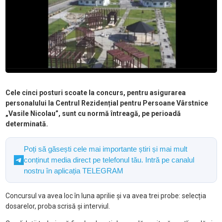
Cele cinci posturi scoate la concurs, pentru asigurarea
personalului la Centrul Rezidențial pentru Persoane Vârstnice
„Vasile Nicolau”, sunt cu normă întreagă, pe perioadă
determinată.
Poți să găsești cele mai importante știri și mai mult
conținut media direct pe telefonul tău. Intră pe canalul
nostru în aplicația TELEGRAM
Concursul va avea loc în luna aprilie și va avea trei probe: selecția
dosarelor, proba scrisă și interviul.