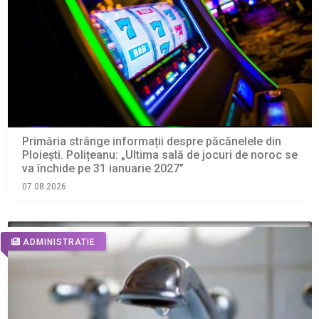
Primăria strânge informații despre păcănelele din
Ploiești. Polițeanu: „Ultima sală de jocuri de noroc se
va închide pe 31 ianuarie 2027”
07.08.2026
ADMINISTRATIE