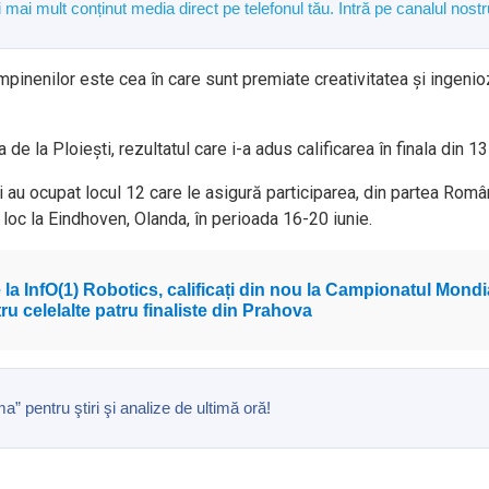
și mai mult conținut media direct pe telefonul tău. Intră pe canalul n
inenilor este cea în care sunt premiate creativitatea și ingeniozit
de la Ploiești, rezultatul care i-a adus calificarea în finala din 13
i au ocupat locul 12 care le asigură participarea, din partea Rom
loc la Eindhoven, Olanda, în perioada 16-20 iunie.
de la InfO(1) Robotics, calificați din nou la Campionatul Mon
ru celelalte patru finaliste din Prahova
pentru ştiri şi analize de ultimă oră!