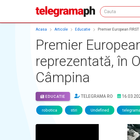
Acasa
Articole
Educatie
Premier European FIRST 
Premier European
reprezentată, în 
Câmpina
TELEGRAMA RO
16.03.20
EDUCATIE
robotica
stiri
Undefined
telegram