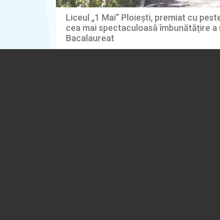
Liceul „1 Mai” Ploiești, premiat cu pes
cea mai spectaculoasă îmbunătățire a r
Bacalaureat
03.08.2026
EDUCATIE