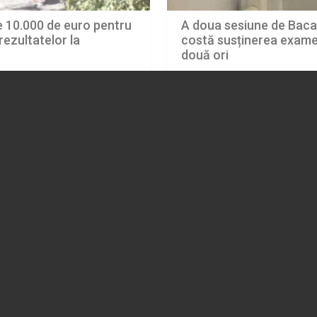
te 10.000 de euro pentru
A doua sesiune de Bacal
ezultatelor la
costă susținerea examen
două ori
03.08.2026
EDUCATIE