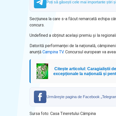
Poți să găsești cele mai importante știri 
Secțiunea la care s-a făcut remarcată echipa câmp
concurs.
Undefined a obținut același premiu și la regionala 
Datorită performanței de la națională, câmpineni
anunță
Campina TV
. Concursul european va avea 
Citește articolul: Caragialiștii 
excepționale la națională și pent
Urmăreşte pagina de Facebook „Telegrama” 
Sursa foto: Casa Tineretului Câmpina