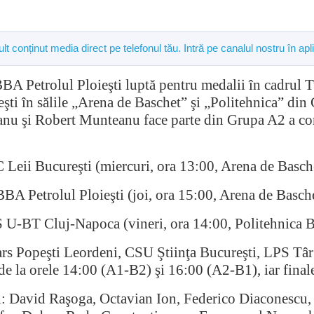
mult conținut media direct pe telefonul tău. Intră pe canalul nostru în
Petrolul Ploieşti luptă pentru medalii în cadrul Tu
şti în sălile „Arena de Baschet” şi „Politehnica” din 
anu şi Robert Munteanu face parte din Grupa A2 a com
eii Bucureşti (miercuri, ora 13:00, Arena de Basch
Petrolul Ploieşti (joi, ora 15:00, Arena de Basch
U-BT Cluj-Napoca (vineri, ora 14:00, Politehnica B
rs Popeşti Leordeni, CSU Ştiinţa Bucureşti, LPS T
e la orele 14:00 (A1-B2) şi 16:00 (A2-B1), iar finalel
ul: David Raşoga, Octavian Ion, Federico Diaconescu,