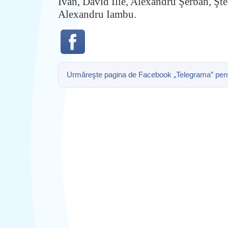
Ivan, David Ilie, Alexandru Şerban, 
Alexandru Iambu.
Urmăreşte pagina de Facebook „Telegrama” pentru 