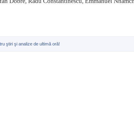
Ştefan Dobre, Radu Constantinescu, Emmanuel Nnamch
ştiri şi analize de ultimă oră!