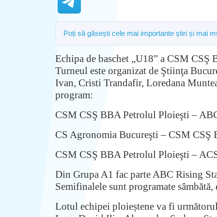
Poți să găsești cele mai importante știri și mai 
Echipa de baschet „U18” a CSM CSŞ BBA 
Turneul este organizat de Ştiinţa Bucure
Ivan, Cristi Trandafir, Loredana Munte
program:
CSM CSŞ BBA Petrolul Ploieşti – ABC L
CS Agronomia Bucureşti – CSM CSŞ BBA 
CSM CSŞ BBA Petrolul Ploieşti – ACS 
Din Grupa A1 fac parte ABC Rising Sta
Semifinalele sunt programate sâmbătă, d
Lotul echipei ploieștene va fi următor