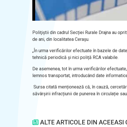
Poliţiştii din cadrul Secției Rurale Drajna au opr
de ani, din localitatea Cerașu.
„În urma verificărilor efectuate în bazele de date
tehnică periodică și nici poliță RCA valabile.
De asemenea, tot în urma verificărilor efectuate, 
lemnos transportat, introducând date informatice
Sursa citată menționează că, în cauză, cercetările
săvârșirii infracțiunii de punerea în circulație s
ALTE ARTICOLE DIN ACEEASI