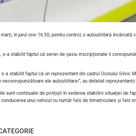
it marți, în jurul orei 16.30, pentru control, o autoutilitară încărc
, s-a stabilit faptul că seriei de șasiu inscripționate îi corespund
s-a stabilit faptul că un reprezentant din cadrul Ocolului Silvic M
 necorespunzătoare ale autoutilitarei”, au detaliat reprezentanți
 sunt continuate de polițiști în vederea stabilirii situației de fa
au conducerea unui vehicul cu număr fals de înmatriculare și fals in
 CATEGORIE