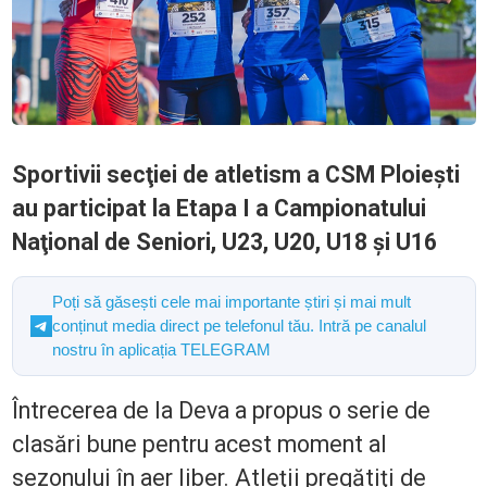
Sportivii secţiei de atletism a CSM Ploieşti
au participat la Etapa I a Campionatului
Naţional de Seniori, U23, U20, U18 şi U16
Poți să găsești cele mai importante știri și mai mult
conținut media direct pe telefonul tău. Intră pe canalul
nostru în aplicația TELEGRAM
Întrecerea de la Deva a propus o serie de
clasări bune pentru acest moment al
sezonului în aer liber. Atleţii pregătiţi de