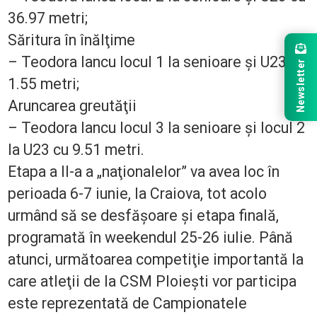
36.97 metri;
Săritura în înălţime
– Teodora Iancu locul 1 la senioare şi U23 cu
Newsletter
1.55 metri;
Aruncarea greutăţii
– Teodora Iancu locul 3 la senioare şi locul 2
la U23 cu 9.51 metri.
Etapa a II-a a „naţionalelor” va avea loc în
perioada 6-7 iunie, la Craiova, tot acolo
urmând să se desfăşoare şi etapa finală,
programată în weekendul 25-26 iulie. Până
atunci, următoarea competiţie importantă la
care atleţii de la CSM Ploieşti vor participa
este reprezentată de Campionatele