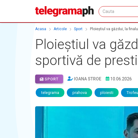
Acasa
Articole
Sport
Ploieștiul va găzdui, la final
Ploieștiul va găzd
sportivă de prest
IOANA STROE
10.06.2026
SPORT
telegrama
prahova
ploiesti
Trofeu