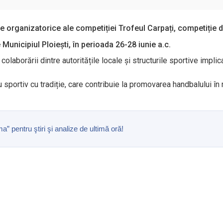
le organizatorice ale competiției Trofeul Carpați, competiție d
 Municipiul Ploiești, în perioada 26-28 iunie a.c.
colaborării dintre autoritățile locale și structurile sportive impl
portiv cu tradiție, care contribuie la promovarea handbalului în rân
pentru ştiri şi analize de ultimă oră!