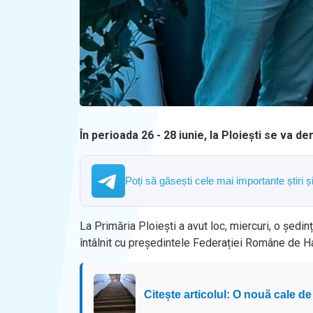
În perioada 26 - 28 iunie, la Ploiești se va de
Poți să găsești cele mai importante știri 
La Primăria Ploiești a avut loc, miercuri, o ședin
întâlnit cu președintele Federației Române de 
Citește articolul: O nouă cale de