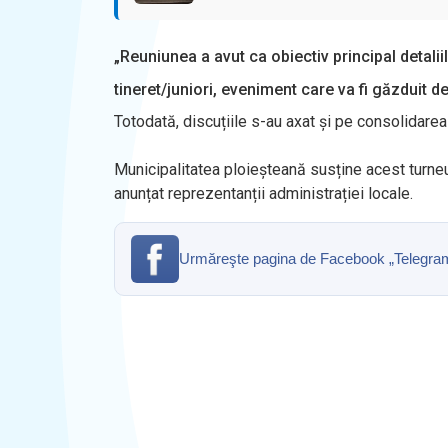
„Reuniunea a avut ca obiectiv principal detalii
tineret/juniori, eveniment care va fi găzduit de
Totodată, discuțiile s-au axat și pe consolidarea 
Municipalitatea ploieșteană susține acest turneu s
anunțat reprezentanții administrației locale.
Urmăreşte pagina de Facebook „Telegrama” 