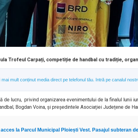
rula Trofeul Carpați, competiție de handbal cu tradiție, organi
și mai mult conținut media direct pe telefonul tău. Intră pe canalul n
ță de lucru, privind organizarea evenimentului de la finalul lunii iu
Handbal, Bogdan Voina, și președintele Asociației Județene de H
 acces la Parcul Municipal Ploiești Vest. Pasajul subteran de 