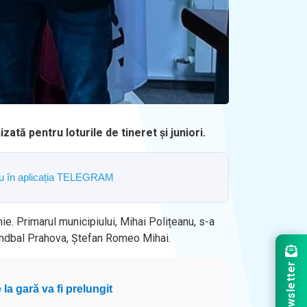
zată pentru loturile de tineret și juniori.
ostru în aplicația TELEGRAM
nie. Primarul municipiului, Mihai Polițeanu, s-a
andbal Prahova, Ștefan Romeo Mihai.
Newsletter
la gară va fi prelungit