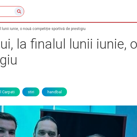
ul lunii iunie, o nouă competiție sportivă de prestigiu
ui, la finalul lunii iunie
igiu
l Carpati
stiri
handbal