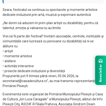
Seara, festivalul va continua cu spectacole și momente artistice
dedicate incluziunii prin artă, muzică și exprimare autentică.
„Ne dorim să aducem în prim-plan artiști cu dizabilități, pentru că
talentul, emoția și valoarea nu au limite.
Vrei să fii parte din festival? Invităm asociațiile, centrele, instituțiile și
comunitățile care lucrează cu persoane cu dizabilități să ni se
alăture cu:
• artiști
• momente artistice
• ateliere
Newsletter
• activități interactive
• proiecte dedicate incluziunii și diversității
Propunerile pot fi trimise până vineri, 05.06.2026, la
secretariat@casadecultura.ro”, au mai transmis reprezentanții
Primăriei Ploiești.
Evenimentul este organizat de Primăria Municipiului Ploiești și Casa
de Cultură „Ion Luca Caragiale" a Municipiului Ploiești, alături de Info
Ploiești City, ASCHF-R Filiala Prahova, Asociația Sindrom Down