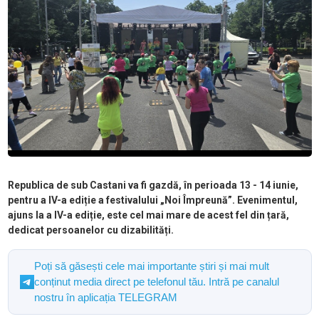
Republica de sub Castani va fi gazdă, în perioada 13 - 14 iunie,
pentru a IV-a ediție a festivalului „Noi Împreună”. Evenimentul,
ajuns la a IV-a ediție, este cel mai mare de acest fel din țară,
dedicat persoanelor cu dizabilități.
Poți să găsești cele mai importante știri și mai mult
conținut media direct pe telefonul tău. Intră pe canalul
nostru în aplicația TELEGRAM