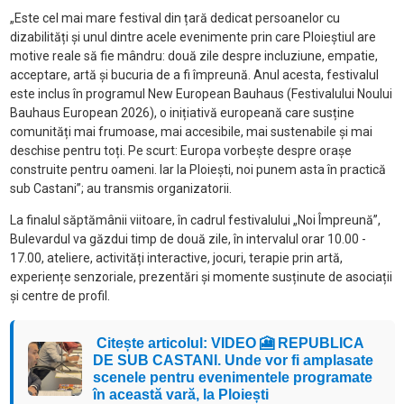
„Este cel mai mare festival din țară dedicat persoanelor cu
dizabilități și unul dintre acele evenimente prin care Ploieștiul are
motive reale să fie mândru: două zile despre incluziune, empatie,
acceptare, artă și bucuria de a fi împreună. Anul acesta, festivalul
este inclus în programul New European Bauhaus (Festivalului Noului
Bauhaus European 2026), o inițiativă europeană care susține
comunități mai frumoase, mai accesibile, mai sustenabile și mai
deschise pentru toți. Pe scurt: Europa vorbește despre orașe
construite pentru oameni. Iar la Ploiești, noi punem asta în practică
sub Castani”; au transmis organizatorii.
La finalul săptămânii viitoare, în cadrul festivalului „Noi Împreună”,
Bulevardul va găzdui timp de două zile, în intervalul orar 10.00 -
17.00, ateliere, activități interactive, jocuri, terapie prin artă,
experiențe senzoriale, prezentări și momente susținute de asociații
și centre de profil.
Citește articolul: VIDEO 🎦 REPUBLICA
DE SUB CASTANI. Unde vor fi amplasate
scenele pentru evenimentele programate
în această vară, la Ploiești