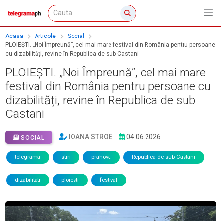
Acasa
Articole
Social
PLOIEȘTI. „Noi Împreună”, cel mai mare festival din România pentru persoane
cu dizabilități, revine în Republica de sub Castani
PLOIEȘTI. „Noi Împreună”, cel mai mare
festival din România pentru persoane cu
dizabilități, revine în Republica de sub
Castani
IOANA STROE
04.06.2026
SOCIAL
telegrama
stiri
prahova
Republica de sub Castani
dizabilitati
ploiesti
festival