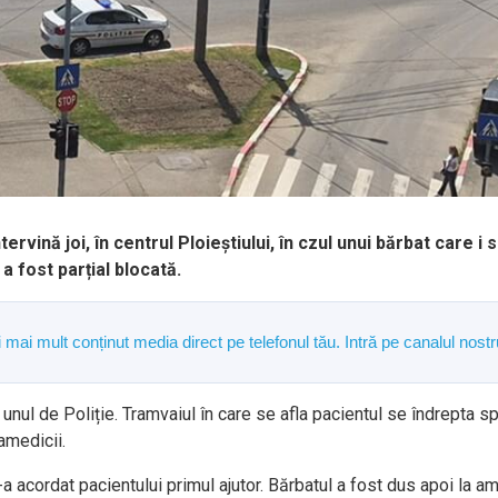
ervină joi, în centrul Ploieștiului, în czul unui bărbat care i
 a fost parțial blocată.
și mai mult conținut media direct pe telefonul tău. Intră pe canalul n
unul de Poliție. Tramvaiul în care se afla pacientul se îndrepta sp
amedicii.
i-a acordat pacientului primul ajutor. Bărbatul a fost dus apoi la am