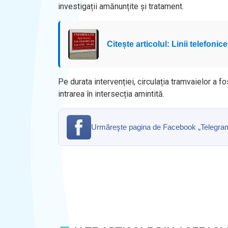
investigații amănunțite și tratament.
Citește articolul: Linii telefoni
Pe durata intervenției, circulația tramvaielor a f
intrarea în intersecția amintită.
Urmăreşte pagina de Facebook „Telegrama” 