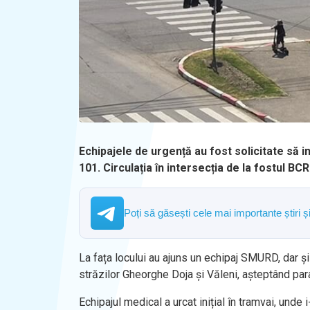
Echipajele de urgență au fost solicitate să int
101. Circulația în intersecția de la fostul BCR
Poți să găsești cele mai importante știri 
La fața locului au ajuns un echipaj SMURD, dar și 
străzilor Gheorghe Doja și Văleni, așteptând par
Echipajul medical a urcat inițial în tramvai, unde 