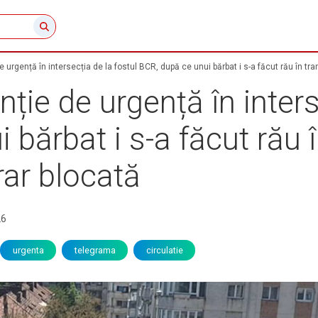
e urgență în intersecția de la fostul BCR, după ce unui bărbat i s-a făcut rău în tr
ție de urgență în inters
 bărbat i s-a făcut rău 
rar blocată
26
urgenta
telegrama
circulatie