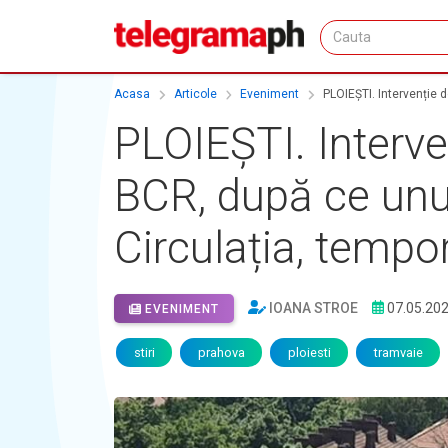
Acasa
Articole
Eveniment
PLOIEȘTI. Intervenție d
PLOIEȘTI. Interven
BCR, după ce unui
Circulația, tempo
IOANA STROE
07.05.20
EVENIMENT
stiri
prahova
ploiesti
tramvaie