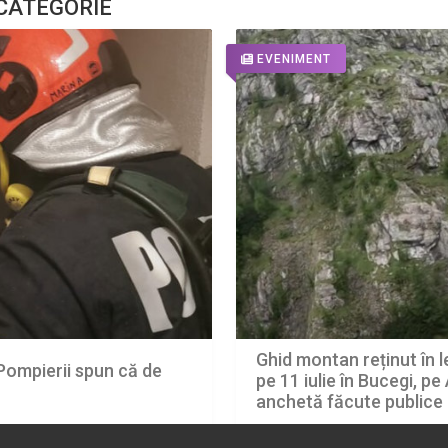
 CATEGORIE
EVENIMENT
Ghid montan reținut în 
 Pompierii spun că de
pe 11 iulie în Bucegi, pe
anchetă făcute publice 
05.08.2026