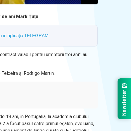
23 de ani Mark Țuțu.
ostru în aplicația TELEGRAM
ntract valabil pentru următorii trei ani”, au
 Teixeira și Rodrigo Martin.
Newsletter
de 18 ani, în Portugalia, la academia clubului
a 2 a făcut pasul către primul eșalon, evoluând,
un angajament de lungă durată cu FC Petrolul