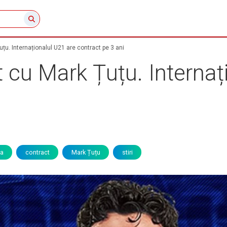
țu. Internaționalul U21 are contract pe 3 ani
 cu Mark Țuțu. Internaț
ma
contract
Mark Țuțu
stiri