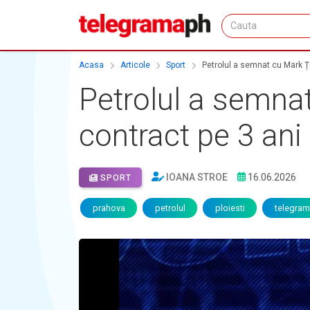
Acasa
Articole
Sport
Petrolul a semnat cu Mark Țu
Petrolul a semnat
contract pe 3 ani
IOANA STROE
16.06.2026
SPORT
prahova
petrolul
ploiesti
telegra