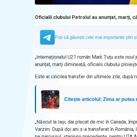
Oficialii clubului Petrolul au anunțat, marți,
Poți să găsești cele mai importante știri 
„Internaționalul U21 român Mark Țuțu este noul juc
anunțat, marți dimineață, oficialii clubului ploieșt
Este al cincilea transfer din ultimele zile, după
Citește articolul: Zima ar putea r
„Născut la Iași, dar plecat de mic în Canada, împr
Varzim. După doi ani s-a transferat în România, l
pe parcursul, stagiunii precedente, pentru UTA A