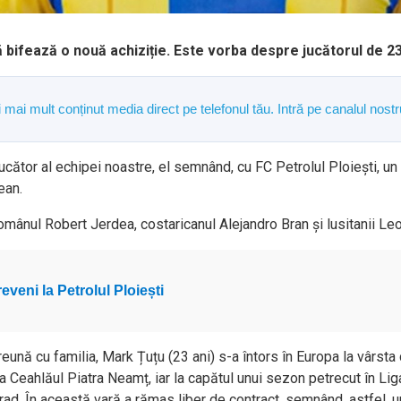
 că bifează o nouă achiziție. Este vorba despre jucătorul de 
și mai mult conținut media direct pe telefonul tău. Intră pe canalul n
ător al echipei noastre, el semnând, cu FC Petrolul Ploiești, un co
ean.
 românul Robert Jerdea, costaricanul Alejandro Bran și lusitanii Leo
eveni la Petrolul Ploiești
eună cu familia, Mark Țuțu (23 ani) s-a întors în Europa la vârsta 
a Ceahlăul Piatra Neamț, iar la capătul unui sezon petrecut în Lig
rad. În această vară a rămas liber de contract, semnând, astfel, 