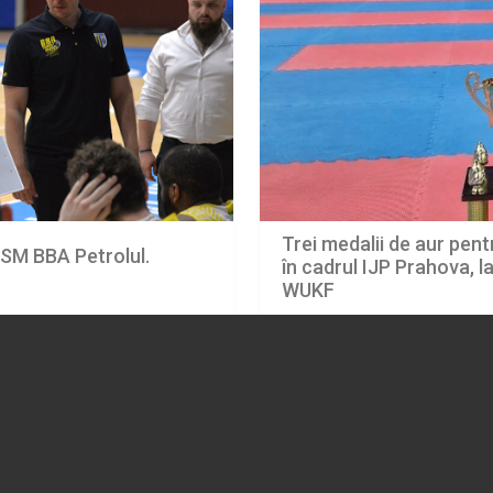
Trei medalii de aur pentr
CSM BBA Petrolul.
în cadrul IJP Prahova, 
WUKF
07.08.2026
SPORT