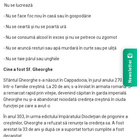
Nu se lucrează
- Nu se face foc nou în casă sau în gospodărie
- Nu se ceartă și nu se poartă ură
- Nu se consumă alcool în exces și nu se petrece cu zgomot
- Nu se aruncă resturi sau apă murdară în curte sau pe uliță
- Nu se taie părul sau unghiile
Newsletter
Cine a fost Sf. Gheorghe
Sfântul Gheorghe s-a născut în Cappadocia, în jurul anului 270 d.Hr.,
într-o familie creștină. La 20 de ani, s-a înrolat în armata romană. S-
a remarcat rapid prin vitejie, devenind căpitan în garda imperială.
Gheorghe nu și-a abandonat niciodată credința creștină în ciuda
funcției pe care a avut-o.
În anul 303, în urma edictului împăratului Dioclețian de prigonire a
creștinilor, Gheorghe a refuzat să renunţe la credința sa. A fost
arestat la 33 de ani și după ce a suportat torturi cumplite a fost
decapitat.