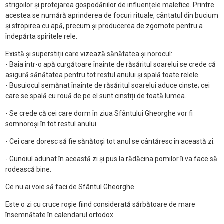
strigoilor și protejarea gospodăriilor de influențele malefice. Printre
acestea se numără aprinderea de focuri rituale, cântatul din bucium
și stropirea cu apă, precum și producerea de zgomote pentru a
îndepărta spiritele rele.
Există și superstiții care vizează sănătatea și norocul:
- Baia într-o apă curgătoare înainte de răsăritul soarelui se crede că
asigură sănătatea pentru tot restul anului și spală toate relele.
- Busuiocul semănat înainte de răsăritul soarelui aduce cinste; cei
care se spală cu rouă de pe el sunt cinstiți de toată lumea.
- Se crede că cei care dorm în ziua Sfântului Gheorghe vor fi
somnoroși în tot restul anului.
- Cei care doresc să fie sănătoși tot anul se cântăresc în această zi.
- Gunoiul adunat în această zi și pus la rădăcina pomilor îi va face să
rodească bine.
Ce nu ai voie să faci de Sfântul Gheorghe
Este o zi cu cruce roșie fiind considerată sărbătoare de mare
însemnătate în calendarul ortodox.