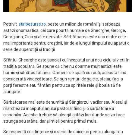
Potrivit
stiripesurse.ro
, peste un milion de români își serbează
astăzi onomastica, cei care poartă numele de Gheorghe, George,
Georgiana, Gina și alte derivate. Sărbătoarea este una dintre cele
mai importante pentru creștinii, iar de-a lungul timpului au apărut o
serie de superstiții și tradiții.
Sfântul Gheorghe este asociat cu începutul unui nou ciclu al vieții în
tradiția populară. Se spune că cine nu doarme mult astăzi este
harnic și sănătos tot anul. Oamenii se spală cu rouă, aceasta fiind
considerată vindecătoare. Se pun ramuri de salcie, stejar, fag la
porți ferestre sau fântâni pentru ca spiritele rele și boala să fie
alungate.
Sărbătoarea mai este denumită și Sângiorzul vacilor sau Alesul și
marchează începutul anului pastoral fiind și o sărbătoare a
ciobanilor. Aceștia trebuie să aleagă astăzi locul unde se va face
strunga sau stâna, dar și mieii pentru primul muls.
Se respectă cu sfințenie și o serie de obiceiuri pentru alungarea