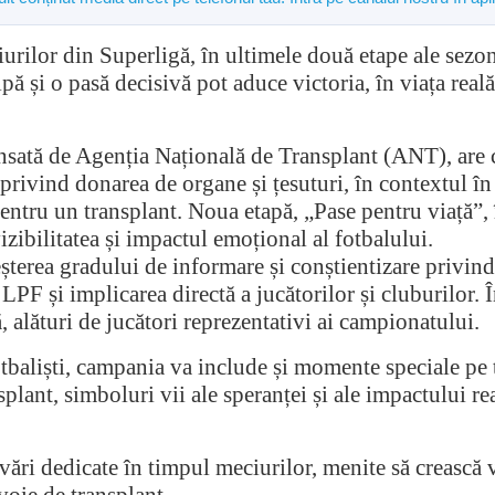
ciurilor din Superligă, în ultimele două etape ale se
pă și o pasă decisivă pot aduce victoria, în viața real
sată de Agenția Națională de Transplant (ANT), are c
 privind donarea de organe și țesuturi, în contextul în
pentru un transplant. Noua etapă, „Pase pentru viață”,
izibilitatea și impactul emoțional al fotbalului.
eșterea gradului de informare și conștientizare privin
PF și implicarea directă a jucătorilor și cluburilor. Î
, alături de jucători reprezentativi ai campionatului.
tbaliști, campania va include și momente speciale pe t
splant, simboluri vii ale speranței și ale impactului r
ri dedicate în timpul meciurilor, menite să crească vi
evoie de transplant.