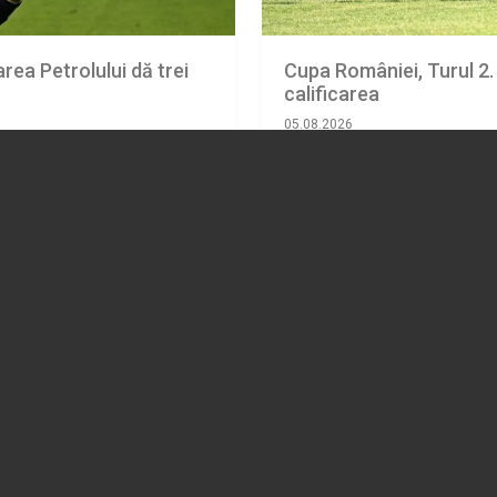
area Petrolului dă trei
Cupa României, Turul 2.
calificarea
05.08.2026
SPORT