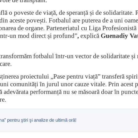
 află o poveste de viață, de speranță și de solidaritate
 din aceste povești. Fotbalul are puterea de a uni oame
area de organe. Parteneriatul cu Liga Profesionistă 
 într-un mod direct și profund”
,
explică
Guenadiy Va
transformăm fotbalul într-un vector de solidaritate și 
care.
sținerea proiectului „Pase pentru viață” transferă spi
 uni comunități în jurul unor cauze vitale. Prin acest 
ă adevărata performanță nu se măsoară doar în puncte și
re.
pentru ştiri şi analize de ultimă oră!