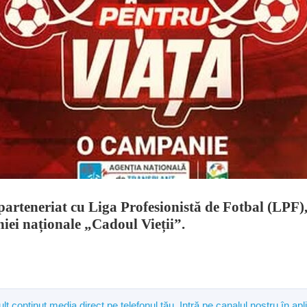
parteneriat cu Liga Profesionistă de Fotbal (LPF
iei naționale „Cadoul Vieții”.
mult conținut media direct pe telefonul tău. Intră pe canalul nostru în