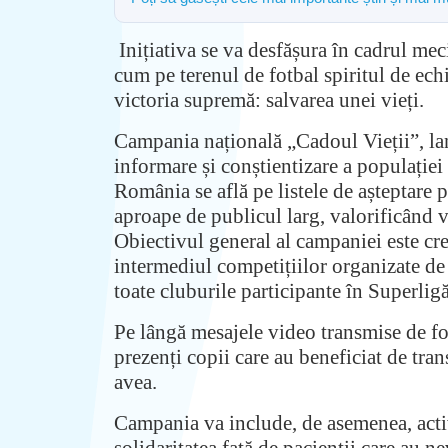
Inițiativa se va desfășura în cadrul me
cum pe terenul de fotbal spiritul de echi
victoria supremă: salvarea unei vieți.
Campania națională „Cadoul Vieții”, lan
informare și conștientizare a populației
România se află pe listele de așteptare 
aproape de publicul larg, valorificând v
Obiectivul general al campaniei este cr
intermediul competițiilor organizate de L
toate cluburile participante în Superligă
Pe lângă mesajele video transmise de fo
prezenți copii care au beneficiat de tran
avea.
Campania va include, de asemenea, activă
solidaritatea față de pacienții care au n