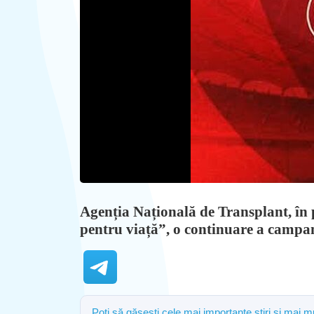
Agenția Națională de Transplant, în 
pentru viață”, o continuare a campan
Poți să găsești cele mai importante știri și mai 