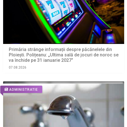
Primăria strânge informații despre păcănelele din
Ploiești. Polițeanu: „Ultima sală de jocuri de noroc se
va închide pe 31 ianuarie 2027”
07.08.2026
ADMINISTRATIE