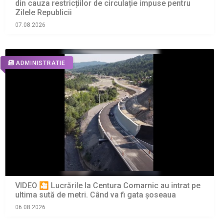
din cauza restricțiilor de circulație impuse pentru
Zilele Republicii
07.08.2026
ADMINISTRATIE
VIDEO 🎦 Lucrările la Centura Comarnic au intrat pe
ultima sută de metri. Când va fi gata șoseaua
06.08.2026