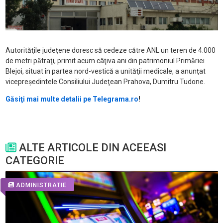
Autorităţile judeţene doresc să cedeze către ANL un teren de 4.000
de metri pătraţi, primit acum câţiva ani din patrimoniul Primăriei
Blejoi, situat în partea nord-vestică a unităţii medicale, a anunţat
vicepreşedintele Consiliului Judeţean Prahova, Dumitru Tudone.
Găsiţi mai multe detalii pe Telegrama.ro
!
ALTE ARTICOLE DIN ACEEASI
CATEGORIE
ADMINISTRATIE