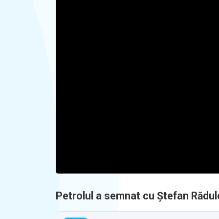
Petrolul a semnat cu Ștefan Rădule