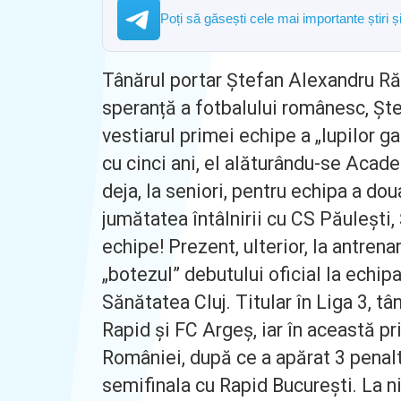
Poți să găsești cele mai importante știri 
Tânărul portar Ștefan Alexandru Ră
speranță a fotbalului românesc, Ștef
vestiarul primei echipe a „lupilor g
cu cinci ani, el alăturându-se Academ
deja, la seniori, pentru echipa a do
jumătatea întâlnirii cu CS Păulești, 
echipe! Prezent, ulterior, la antrena
„botezul” debutului oficial la echip
Sănătatea Cluj. Titular în Liga 3, tân
Rapid și FC Argeș, iar în această pr
României, după ce a apărat 3 penaltiu
semifinala cu Rapid București. La n