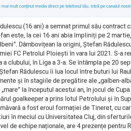
și mai mult conținut media direct pe telefonul tău. Intră pe canalul n
dulescu (16 ani) a semnat primul său contract c
an este, la cei 16 ani abia împliniți pe 2 martie
albeni”. Dâmbovițean la origini, Ștefan Rădulescu
iei FC Petrolul Ploiești în vara lui 2021. S-a re
ua a clubului, în Liga a 3-a. Se întâmpla pe 20 se
Ștefan Rădulescu îi lua locul între buturi lui Raul
mente și în stagiile de pregătire ale „galben-alb
a „mare” la începutul acestui an, în jocul de Cup
ărul goalkeeper a prins lotul Petrolului și în Supe
imăvară a fost eroul formației de Tineret, cu care
ri în meciul cu Universitatea Cluj, din sferturile
ivel de echipe naționale, are 4 prezențe pentru 