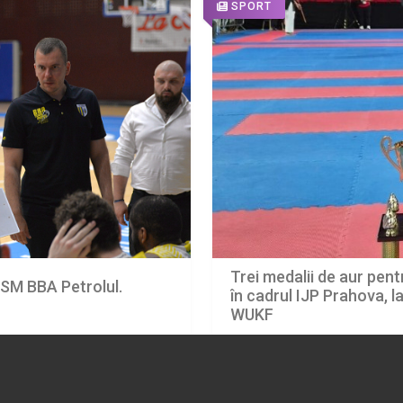
SPORT
Trei medalii de aur pentr
CSM BBA Petrolul.
în cadrul IJP Prahova, 
WUKF
07.08.2026