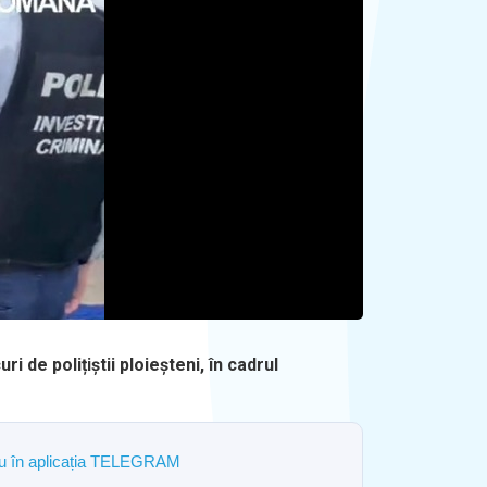
 de polițiștii ploieșteni, în cadrul
ostru în aplicația TELEGRAM