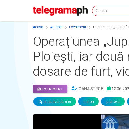
Acasa
Articole
Eveniment
Operațiunea „Jupiter”. D
Operațiunea „Jupit
Ploiești, iar două
dosare de furt, vi
IOANA STROE
12.06.20
EVENIMENT
Operatiunea Jupiter
minori
prahova