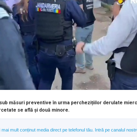
 sub măsuri preventive în urma perchezițiilor derulate miercuri
rcetate se află și două minore.
și mai mult conținut media direct pe telefonul tău. Intră pe canalul n