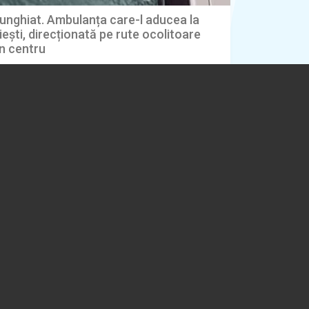
junghiat. Ambulanța care-l aducea la
iești, direcționată pe rute ocolitoare
in centru