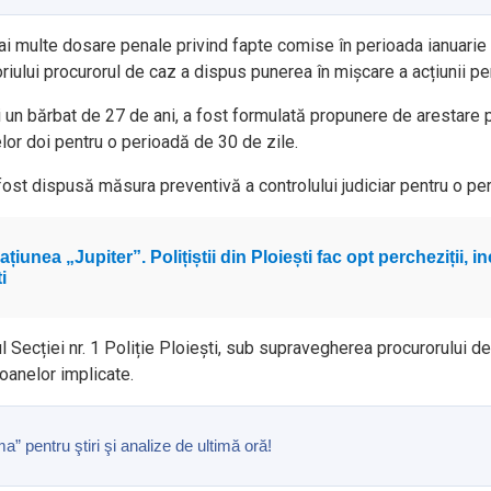
ai multe dosare penale privind fapte comise în perioada ianuarie 
atoriului procurorul de caz a dispus punerea în mișcare a acțiunii 
i un bărbat de 27 de ani, a fost formulată propunere de arestare
lor doi pentru o perioadă de 30 de zile.
 fost dispusă măsura preventivă a controlului judiciar pentru o pe
iunea „Jupiter”. Polițiștii din Ploiești fac opt percheziții, in
i
ul Secției nr. 1 Poliție Ploiești, sub supravegherea procurorului de
rsoanelor implicate.
pentru ştiri şi analize de ultimă oră!