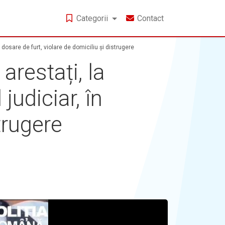
Categorii
Contact
n dosare de furt, violare de domiciliu și distrugere
arestați, la
judiciar, în
trugere