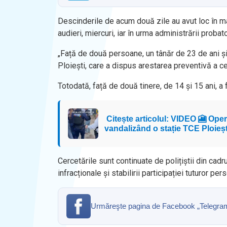
Descinderile de acum două zile au avut loc în m
audieri, miercuri, iar în urma administrării prob
„Față de două persoane, un tânăr de 23 de ani ș
Ploiești, care a dispus arestarea preventivă a ce
Totodată, față de două tinere, de 14 și 15 ani, a
Citește articolul: VIDEO 🎦 Operaț
vandalizând o stație TCE Ploieșt
Cercetările sunt continuate de polițiștii din cadr
infracționale și stabilirii participației tuturor pe
Urmăreşte pagina de Facebook „Telegrama” 