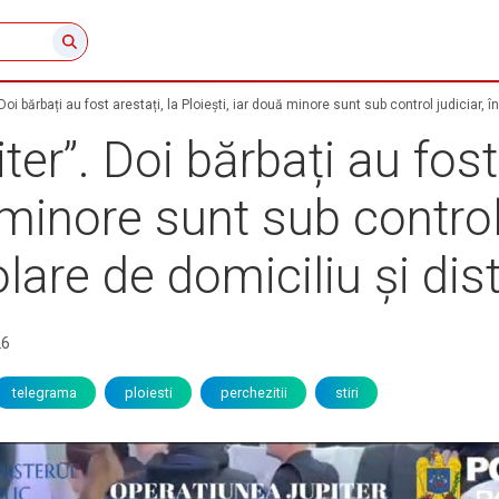
oi bărbați au fost arestați, la Ploiești, iar două minore sunt sub control judiciar, î
er”. Doi bărbați au fost 
 minore sunt sub control 
olare de domiciliu și dis
26
telegrama
ploiesti
perchezitii
stiri