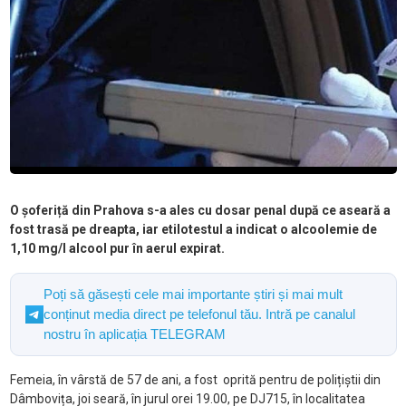
O șoferiță din Prahova s-a ales cu dosar penal după ce aseară a
fost trasă pe dreapta, iar etilotestul a indicat o alcoolemie de
1,10 mg/l alcool pur în aerul expirat.
Poți să găsești cele mai importante știri și mai mult
conținut media direct pe telefonul tău. Intră pe canalul
nostru în aplicația TELEGRAM
Femeia, în vârstă de 57 de ani, a fost oprită pentru de polițiștii din
Dâmbovița, joi seară, în jurul orei 19.00, pe DJ715, în localitatea