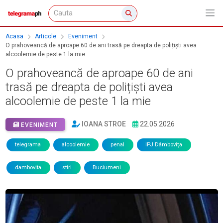
Acasa
Articole
Eveniment
O prahoveancă de aproape 60 de ani trasă pe dreapta de polițiști avea
alcoolemie de peste 1 la mie
O prahoveancă de aproape 60 de ani
trasă pe dreapta de polițiști avea
alcoolemie de peste 1 la mie
IOANA STROE
22.05.2026
EVENIMENT
telegrama
alcoolemie
penal
IPJ Dâmbovița
dambovita
stiri
Buciumeni