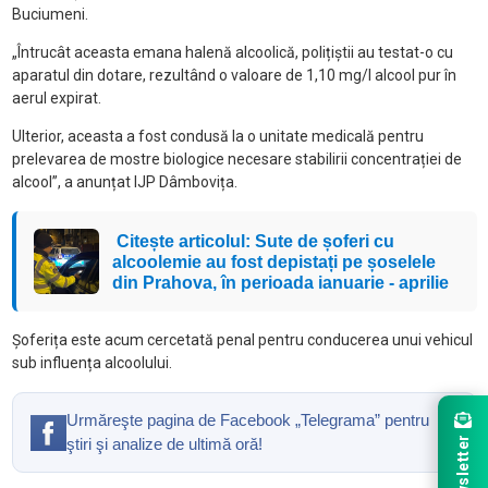
Buciumeni.
„Întrucât aceasta emana halenă alcoolică, polițiștii au testat-o cu
aparatul din dotare, rezultând o valoare de 1,10 mg/l alcool pur în
aerul expirat.
Ulterior, aceasta a fost condusă la o unitate medicală pentru
prelevarea de mostre biologice necesare stabilirii concentrației de
alcool”, a anunțat IJP Dâmbovița.
Citește articolul: Sute de șoferi cu
alcoolemie au fost depistați pe șoselele
din Prahova, în perioada ianuarie - aprilie
Șoferița este acum cercetată penal pentru conducerea unui vehicul
sub influența alcoolului.
Urmăreşte pagina de Facebook „Telegrama” pentru
Newsletter
ştiri şi analize de ultimă oră!