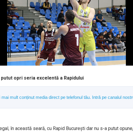
putut opri seria excelentă a Rapidului
și mai mult conținut media direct pe telefonul tău. Intră pe canalul n
egal, în această seară, cu Rapid Bucureşti dar nu s-a putut opune, 