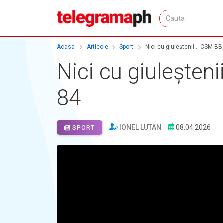
Acasa
Articole
Sport
Nici cu giuleștenii... CSM B
Nici cu giuleșten
84
IONEL LUTAN
08.04.2026
SPORT