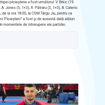
hipei ploieștene a fost următorul: V. Brkic (19
 A. Jones (5, 1×3), R. Pătraru (3, 1×3), A. Calenic
, de la ora 18:00, la CSM Târgu Jiu, pentru ca
ii Ploieşteni” a fost şi de această dată alături
 în momentele de întrerupere ale partidei.