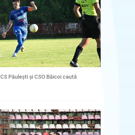
 CS Păulești și CSO Băicoi caută