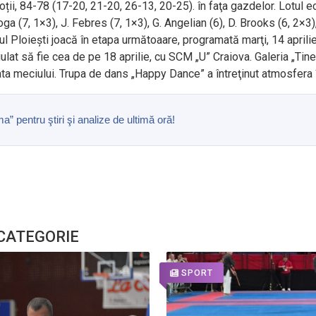
ii, 84-78 (17-20, 21-20, 26-13, 20-25). în faţa gazdelor. Lotul ec
ga (7, 1×3), J. Febres (7, 1×3), G. Angelian (6), D. Brooks (6, 2×3),
l Ploieşti joacă în etapa următoaare, programată marţi, 14 aprilie
lat să fie cea de pe 18 aprilie, cu SCM „U” Craiova. Galeria „Tiner
rata meciului. Trupa de dans „Happy Dance” a întreţinut atmosfera
pentru ştiri şi analize de ultimă oră!
 CATEGORIE
SPORT