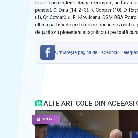
trupei bucureștene. Rapid s-a impus, nu fără emoț
puncte), C. Dinu (14, 2×3), K. Cooper (10), D. Raşo
(1), Cr. Cotoară şi R. Movileanu. CSM BBA Petrolu
ultima partidă de pe teren propriu în sezonul regu
de jucătorii ploieșteni susţinându-i pe toată du
Urmăreşte pagina de Facebook „Telegrama” 
ALTE ARTICOLE DIN ACEEASI
SPORT