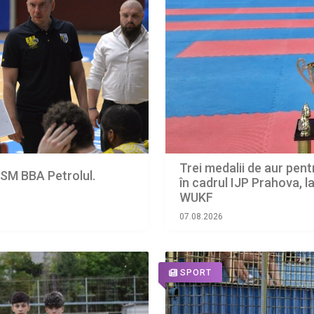
Trei medalii de aur pentr
CSM BBA Petrolul.
în cadrul IJP Prahova, 
WUKF
07.08.2026
SPORT