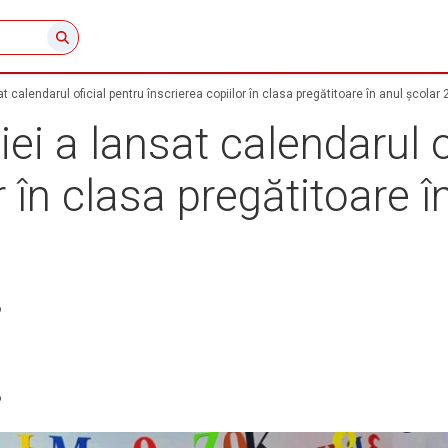
t calendarul oficial pentru înscrierea copiilor în clasa pregătitoare în anul școla
ei a lansat calendarul o
r în clasa pregătitoare î
6
6