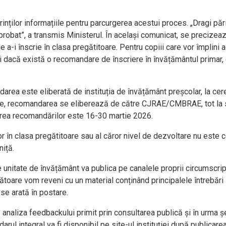
rinților informațiile pentru parcurgerea acestui proces. „Dragi pări
robat”, a transmis Ministerul. În același comunicat, se precizează
e a-i înscrie în clasa pregătitoare. Pentru copiii care vor împlini
dacă există o recomandare de înscriere în învățământul primar, c
rea este eliberată de instituția de învățământ preșcolar, la cerere
tate, recomandarea se eliberează de către CJRAE/CMBRAE, tot la s
rarea recomandărilor este 16-30 martie 2026.
lor în clasa pregătitoare sau al căror nivel de dezvoltare nu este
niță.
re unitate de învățământ va publica pe canalele proprii circumscri
rmătoare vom reveni cu un material conținând principalele întrebări
 se arată în postare.
 analiza feedbackului primit prin consultarea publică și în urma 
darul integral va fi disponibil pe site-ul instituției după publicarea