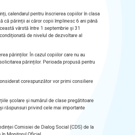
nți, calendarul pentru înscrierea copiilor în clasa
 că părinții ai căror copii împlinesc 6 ani până
 această vârstă între 1 septembrie și 31
ondiționată de nivelul de dezvoltare al
a părinților. În cazul copiilor care nu au
olicitarea părinților. Perioada propusă pentru
 considerat corespunzător vor primi consiliere
pțiile școlare și numărul de clase pregătitoare
 și răspunsuri privind cele mai importante
ședinței Comisiei de Dialog Social (CDS) de la
 în Monitorul Oficial.