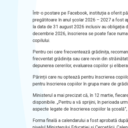
Într-o postare pe Facebook, instituția a oferit pă
pregătitoare în anul școlar 2026 – 2027 a fost ap
la data de 31 august 2026 inclusiv au obligația d
decembrie 2026, înscrierea se poate face numai 
copilului.
Pentru cei care frecventează grădinița, recomanda
frecventat grădinița sau care revin din străină
depunerea cererilor, evaluarea copiilor și elibe
Părinții care nu optează pentru înscrierea copii
pentru înscrierea copiilor în grupa mare de grădi
Ministerul a mai precizat că, în 12 martie, fieca
disponibile. „Pentru a vă sprijini, în perioada u
aspecte legate de înscrierea copiilor la școală”,
Forma finală a calendarului a fost aprobată după
nivelul Ministerului Educației și Cercetării. Calen