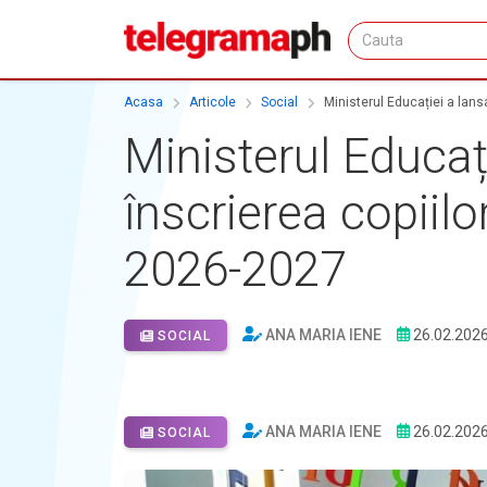
Acasa
Articole
Social
Ministerul Educației a lansa
Ministerul Educați
înscrierea copiilo
2026-2027
ANA MARIA IENE
26.02.202
SOCIAL
ANA MARIA IENE
26.02.202
SOCIAL