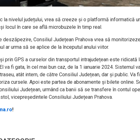
c la nivelul județului, vrea să creeze și o platformă informatică
i locul în care se află microbuzele în timp real.
le de deszăpezire, Consiliul Județean Prahova vrea să monitorize
ul ar urma să se aplice de la începutul anului viitor.
 și prin GPS a curselor din transportul intrajudețean este ridica
El va fi gata, în cel mai bun caz, de la 1 ianuarie 2024. Sistem
traseu, atât intern, de către Consiliul Județean, dar și public. Va f
oriza cursele. Apoi este partea de abonamente și bilete online.
Consiliului Județean, urmând ca banii să se transfere în contul oper
Apostol, vicepreședintele Consiliului Județean Prahova.
ama.ro
!