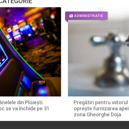
 CATEGORIE
ADMINISTRATIE
nelele din Ploiești.
Pregătiri pentru viitoru
oc se va închide pe 31
oprește furnizarea apei
zona Gheorghe Doja
07.08.2026