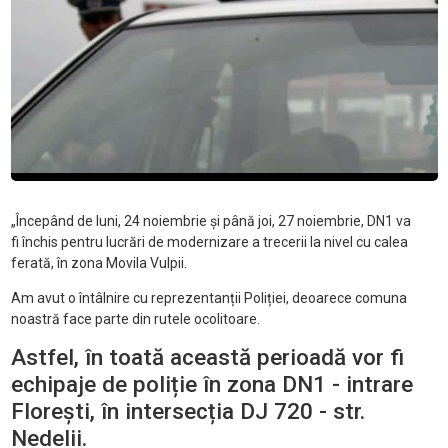
„Începând de luni, 24 noiembrie
și p
ân
ă joi, 27 noiembrie, DN1 va
fi
închis pentru lucr
ări de modernizare a trecerii la nivel cu calea
ferată,
în zona Movila Vulpii.
Am avut o întâlnire cu reprezentan
ții Poliției, deoarece comuna
noastră face parte din rutele ocolitoare.
Astfel,
în toat
ă această perioadă vor fi
echipaje de poliție
în zona DN1 - intrare
Flore
ști,
în intersec
ția DJ 720 - str.
Nedelii.