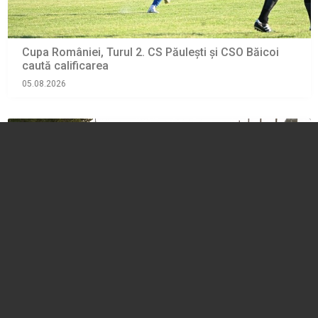
Cupa României, Turul 2. CS Păulești și CSO Băicoi
caută calificarea
05.08.2026
SPORT
În viteză, pe role. 16 medalii pentru patinatorii de la