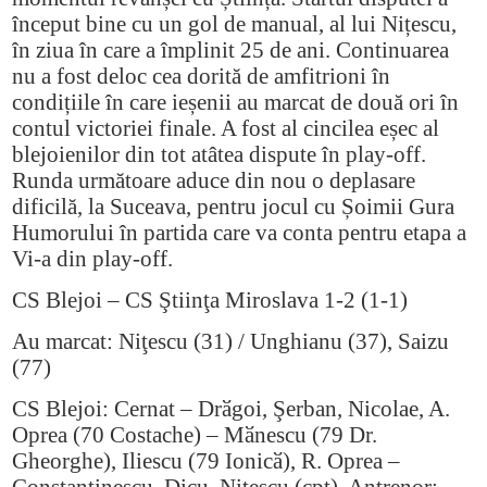
început bine cu un gol de manual, al lui Nițescu,
în ziua în care a împlinit 25 de ani. Continuarea
nu a fost deloc cea dorită de amfitrioni în
condițiile în care ieșenii au marcat de două ori în
contul victoriei finale. A fost al cincilea eșec al
blejoienilor din tot atâtea dispute în play-off.
Runda următoare aduce din nou o deplasare
dificilă, la Suceava, pentru jocul cu Șoimii Gura
Humorului în partida care va conta pentru etapa a
Vi-a din play-off.
CS Blejoi – CS Ştiinţa Miroslava 1-2 (1-1)
Au marcat: Niţescu (31) / Unghianu (37), Saizu
(77)
CS Blejoi: Cernat – Drӑgoi, Şerban, Nicolae, A.
Oprea (70 Costache) – Mӑnescu (79 Dr.
Gheorghe), Iliescu (79 Ionicӑ), R. Oprea –
Constantinescu, Dicu, Niţescu (cpt). Antrenor: