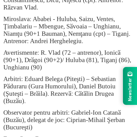
Rӑzvan Vlad.
Miroslava: Ababei - Huluba, Saizu, Ventes,
Ţimbalariu – Mbengue, Sӑvoaia – Unghianu,
Niamţu (90+1 Bauman), Nemţanu (cpt) – Tiganj.
Antrenor: Andrei Herghelegiu.
Avertismente: R. Vlad (72 – antrenor), Ionicӑ
(90+1), Drӑgoi (90+2)/ Huluba (81), Tiganj (86),
Unghianu (90)
Arbitri: Eduard Belega (Piteşti) – Sebastian
Newsletter
Pӑduraru (Gura Humorului), Daniel Butoiu
(Şuteşti – Brӑila). Rezervӑ: Cӑtӑlin Drugea
(Buzӑu).
Observator pentru arbitri: Gabriel-Ion Catanӑ
(Buzӑu), delegat de joc: Ciprian-Mihail Şerban
(Bucureşti)