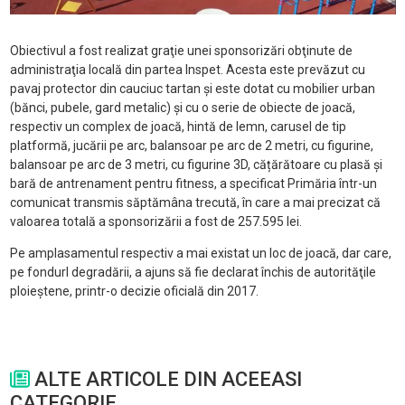
Obiectivul a fost realizat graţie unei sponsorizări obţinute de
administraţia locală din partea Inspet. Acesta este prevăzut cu
pavaj protector din cauciuc tartan și este dotat cu mobilier urban
(bănci, pubele, gard metalic) și cu o serie de obiecte de joacă,
respectiv un complex de joacă, hintă de lemn, carusel de tip
platformă, jucării pe arc, balansoar pe arc de 2 metri, cu figurine,
balansoar pe arc de 3 metri, cu figurine 3D, cățărătoare cu plasă şi
bară de antrenament pentru fitness, a specificat Primăria într-un
comunicat transmis săptămâna trecută, în care a mai precizat că
valoarea totală a sponsorizării a fost de 257.595 lei.
Pe amplasamentul respectiv a mai existat un loc de joacă, dar care,
pe fondurl degradării, a ajuns să fie declarat închis de autorităţile
ploieştene, printr-o decizie oficială din 2017.
ALTE ARTICOLE DIN ACEEASI
CATEGORIE