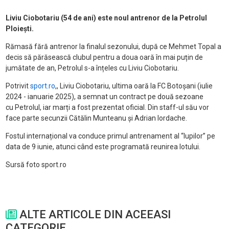
Liviu Ciobotariu (54 de ani) este noul antrenor de la Petrolul
Ploiești.
Rămasă fără antrenor la finalul sezonului, după ce Mehmet Topal a
decis să părăsească clubul pentru a doua oară în mai puțin de
jumătate de an, Petrolul s-a înțeles cu Liviu Ciobotariu.
Potrivit
sport.ro
,, Liviu Ciobotariu, ultima oară la FC Botoșani (iulie
2024 - ianuarie 2025), a semnat un contract pe două sezoane
cu Petrolul, iar marți a fost prezentat oficial. Din staff-ul său vor
face parte secunzii Cătălin Munteanu și Adrian Iordache.
Fostul internațional va conduce primul antrenament al “lupilor” pe
data de 9 iunie, atunci când este programată reunirea lotului.
Sursă foto sport.ro
ALTE ARTICOLE DIN ACEEASI
CATEGORIE