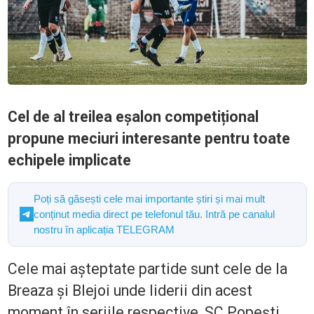
Cel de al treilea eșalon competițional
propune meciuri interesante pentru toate
echipele implicate
Poți să găsești cele mai importante știri și mai mult
conținut media direct pe telefonul tău. Intră pe canalul
nostru în aplicația TELEGRAM
Cele mai așteptate partide sunt cele de la
Breaza și Blejoi unde liderii din acest
moment în seriile respective, SC Popești