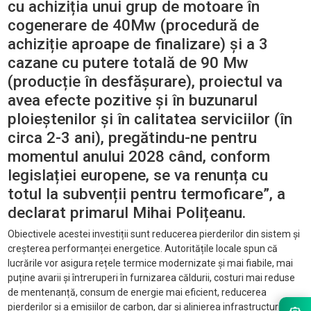
cu achiziția unui grup de motoare în
cogenerare de 40Mw (procedură de
achiziție aproape de finalizare) și a 3
cazane cu putere totală de 90 Mw
(producție în desfășurare), proiectul va
avea efecte pozitive și în buzunarul
ploieștenilor și în calitatea serviciilor (în
circa 2-3 ani), pregătindu-ne pentru
momentul anului 2028 când, conform
legislației europene, se va renunța cu
totul la subvenții pentru termoficare”, a
declarat primarul Mihai Polițeanu.
Obiectivele acestei investiții sunt reducerea pierderilor din sistem și
creșterea performanței energetice. Autoritățile locale spun că
lucrările vor asigura rețele termice modernizate și mai fiabile, mai
puține avarii și întreruperi în furnizarea căldurii, costuri mai reduse
de mentenanță, consum de energie mai eficient, reducerea
pierderilor și a emisiilor de carbon, dar și alinierea infrastructurii