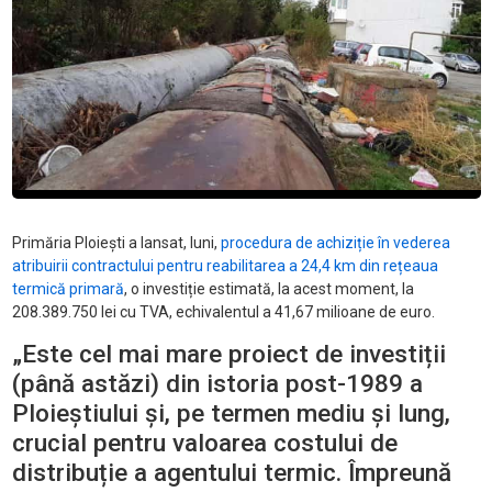
Primăria Ploiești a lansat, luni,
procedura de achiziție în vederea
atribuirii contractului pentru reabilitarea a 24,4 km din rețeaua
termică primară
, o investiție estimată, la acest moment, la
208.389.750 lei cu TVA, echivalentul a 41,67 milioane de euro.
„Este cel mai mare proiect de investiții
(până astăzi) din istoria post-1989 a
Ploieștiului și, pe termen mediu și lung,
crucial pentru valoarea costului de
distribuție a agentului termic. Împreună