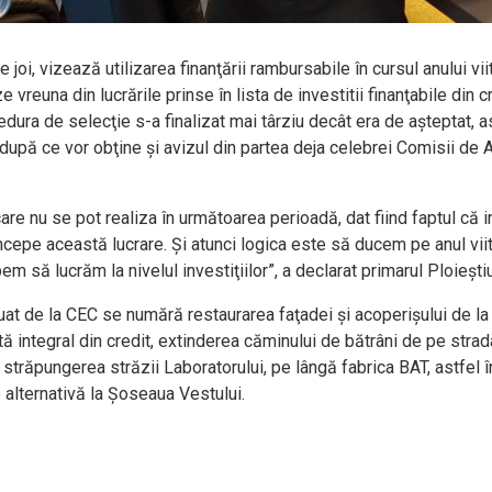
joi, vizează utilizarea finanţării rambursabile în cursul anului vii
euna din lucrările prinse în lista de investitii finanţabile din cr
cedura de selecţie s-a finalizat mai târziu decât era de aşteptat, as
, după ce vor obţine şi avizul din partea deja celebrei Comisii de
 care nu se pot realiza în următoarea perioadă, dat fiind faptul că
cepe această lucrare. Şi atunci logica este să ducem pe anul vi
să lucrăm la nivelul investiţiilor”, a declarat primarul Ploieştiul
luat de la CEC se numără restaurarea faţadei şi acoperişului de la
tă integral din credit, extinderea căminului de bătrâni de pe stra
 străpungerea străzii Laboratorului, pe lângă fabrica BAT, astfel î
o alternativă la Şoseaua Vestului.