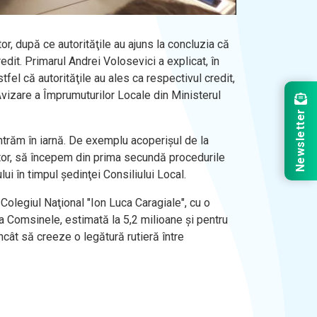
tor, după ce autorităţile au ajuns la concluzia că
edit. Primarul Andrei Volosevici a explicat, în
tfel că autorităţile au ales ca respectivul credit,
 Avizare a Împrumuturilor Locale din Ministerul
Newsletter
 intrăm în iarnă. De exemplu acoperişul de la
itor, să începem din prima secundă procedurile
ui în timpul şedinţei Consiliului Local.
 Colegiul Naţional "Ion Luca Caragiale", cu o
da Comsinele, estimată la 5,2 milioane şi pentru
ncât să creeze o legătură rutieră între