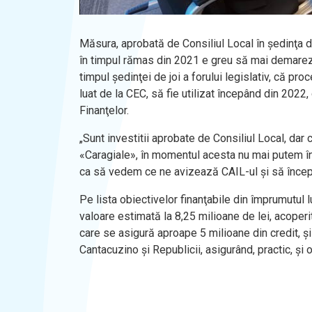
Măsura, aprobată de Consiliul Local în şedinţa de 
în timpul rămas din 2021 e greu să mai demareze vr
timpul şedinţei de joi a forului legislativ, că pro
luat de la CEC, să fie utilizat începând din 2022
Finanţelor.
„Sunt investitii aprobate de Consiliul Local, dar
«Caragiale», în momentul acesta nu mai putem în
ca să vedem ce ne avizează CAIL-ul şi să începem 
Pe lista obiectivelor finanţabile din împrumutul 
valoare estimată la 8,25 milioane de lei, acoperi
care se asigură aproape 5 milioane din credit, şi
Cantacuzino şi Republicii, asigurând, practic, şi 