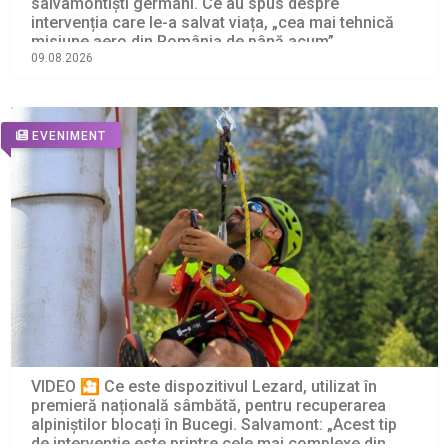
salvamontiști germani. Ce au spus despre
intervenția care le-a salvat viața, „cea mai tehnică
misiune aero din România de până acum”
09.08.2026
EVENIMENT
VIDEO 🎦 Ce este dispozitivul Lezard, utilizat în
premieră națională sâmbătă, pentru recuperarea
alpiniștilor blocați în Bucegi. Salvamont: „Acest tip
de intervenție este printre cele mai complexe din