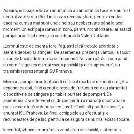
Aseară, echipajele ISU au anunțat că au anunțat că focarele au fost
neutralizate și s-a făcut inclusiv o recunoaștere, pentru a vedea
dacă nu cumva mai sunt unele noi sau neobservate până la acel
moment. Un echipaj a rămas în zonă, pentru monitorizare, iar astăzi
pompierii au fost nevoiți să se întoarcă la Valea Doftanei.
„Lemnul este de esență tare, fag, astfel că trebuie acordată o
atenție deosebită stingerii. De asemenea, prezența vântului a făcut
ca unele bucăți de lemn sa se reaprindă. Nu vom părăsi zona până
nu vom fi siguri ca nu mai exista posibilități de reaprindere", au
transmis reprezentanții ISU Prahova.
Miercuri, pompierii se luptaseră cu focul mai bine de nouă ore. „S-a
acționat cu apă, fiind creată o rețea de furtunuri care au alimentat
dispozitivele de stingere portabile purtate de pompieri. De
asemenea, s-a intervenit cu drujbe pentru a mărunți doborâturile
masive care încă ardeau violent, astfel încât să poată fi stinse”, a
anunțat ISU Prahova. La final, echipajele au efectuat și o
recunoaștere de pe lac, pentru a se asigura ca nu mai există focare.
Incendiul, izbucnit marți într-o zonă greu accesibilă, a afectat o