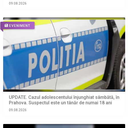
salvarea montană”
09.08.2026
EVENIMENT
UPDATE. Cazul adolescentului înjunghiat sâmbătă, în
Prahova. Suspectul este un tânăr de numai 18 ani
09.08.2026