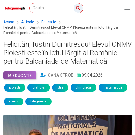
Acasa
Articole
Educatie
Felicitări, Iustin Dumitrescu! Elevul CNMV Ploiești este în lotul lărgit al
României pentru Balcaniada de Matematică
Felicitări, Iustin Dumitrescu! Elevul CNMV
Ploiești este în lotul lărgit al României
pentru Balcaniada de Matematică
IOANA STROE
09.04.2026
EDUCATIE
ploiesti
prahova
stiri
olimpiada
matematica
cnmv
telegrama