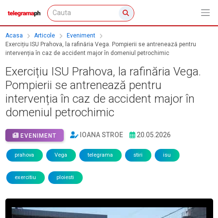
Acasa
Articole
Eveniment
Exercițiu ISU Prahova, la rafinăria Vega. Pompierii se antrenează pentru
intervenția în caz de accident major în domeniul petrochimic
Exercițiu ISU Prahova, la rafinăria Vega.
Pompierii se antrenează pentru
intervenția în caz de accident major în
domeniul petrochimic
IOANA STROE
20.05.2026
EVENIMENT
prahova
Vega
telegrama
stiri
isu
exercitiu
ploiesti