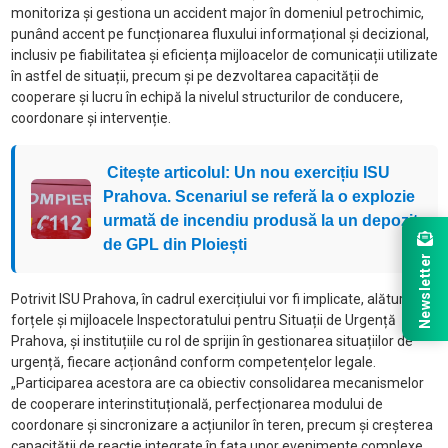
monitoriza și gestiona un accident major în domeniul petrochimic,
punând accent pe funcționarea fluxului informațional și decizional,
inclusiv pe fiabilitatea și eficiența mijloacelor de comunicații utilizate
în astfel de situații, precum și pe dezvoltarea capacității de
cooperare și lucru în echipă la nivelul structurilor de conducere,
coordonare și intervenție.
Citește articolul: Un nou exercițiu ISU
Prahova. Scenariul se referă la o explozie
urmată de incendiu produsă la un depozit
de GPL din Ploiești
Newsletter
Potrivit ISU Prahova, în cadrul exercițiului vor fi implicate, alături de
forțele și mijloacele Inspectoratului pentru Situații de Urgență
Prahova, și instituțiile cu rol de sprijin în gestionarea situațiilor de
urgență, fiecare acționând conform competențelor legale.
„Participarea acestora are ca obiectiv consolidarea mecanismelor
de cooperare interinstituțională, perfecționarea modului de
coordonare și sincronizare a acțiunilor în teren, precum și creșterea
capacității de reacție integrate în fața unor evenimente complexe,