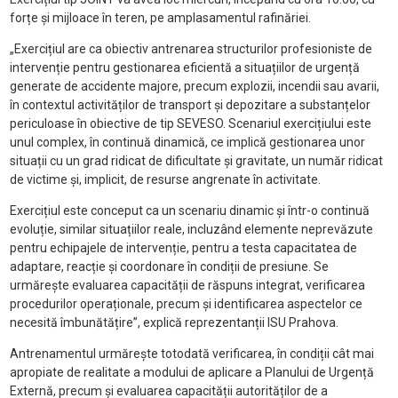
forțe și mijloace în teren, pe amplasamentul rafinăriei.
„Exercițiul are ca obiectiv antrenarea structurilor profesioniste de
intervenție pentru gestionarea eficientă a situațiilor de urgență
generate de accidente majore, precum explozii, incendii sau avarii,
în contextul activităților de transport și depozitare a substanțelor
periculoase în obiective de tip SEVESO. Scenariul exercițiului este
unul complex, în continuă dinamică, ce implică gestionarea unor
situații cu un grad ridicat de dificultate și gravitate, un număr ridicat
de victime și, implicit, de resurse angrenate în activitate.
Exercițiul este conceput ca un scenariu dinamic și într-o continuă
evoluție, similar situațiilor reale, incluzând elemente neprevăzute
pentru echipajele de intervenție, pentru a testa capacitatea de
adaptare, reacție și coordonare în condiții de presiune. Se
urmărește evaluarea capacității de răspuns integrat, verificarea
procedurilor operaționale, precum și identificarea aspectelor ce
necesită îmbunătățire”, explică reprezentanții ISU Prahova.
Antrenamentul urmărește totodată verificarea, în condiții cât mai
apropiate de realitate a modului de aplicare a Planului de Urgență
Externă, precum și evaluarea capacității autorităților de a