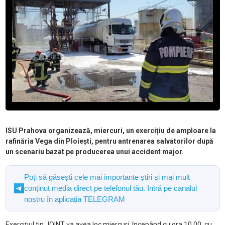
ISU Prahova organizează, miercuri, un exercițiu de amploare la
rafinăria Vega din Ploiești, pentru antrenarea salvatorilor după
un scenariu bazat pe producerea unui accident major.
Poți să găsești cele mai importante știri și mai mult
conținut media direct pe telefonul tău. Intră pe canalul
nostru în aplicația TELEGRAM
Exercițiul tip JOINT va avea loc miercuri, începând cu ora 10.00, cu