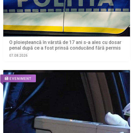
O ploieșteancă în vârstă de 17 ani s-a ales cu dosar
penal după ce a fost prinsă conducând fără permis
07.08.2026
EVENIMENT