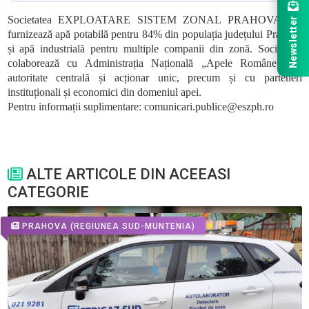
Societatea EXPLOATARE SISTEM ZONAL PRAHOVA SA
Newsletter
furnizează apă potabilă pentru 84% din populația județului Prahova
și apă industrială pentru multiple companii din zonă. Societatea
colaborează cu Administrația Națională „Apele Române”, ca
autoritate centrală și acționar unic, precum și cu parteneri
instituționali și economici din domeniul apei.
Pentru informații suplimentare: comunicari.publice@eszph.ro
ALTE ARTICOLE DIN ACEEASI
CATEGORIE
PRAHOVA
(REGIUNEA SUD-MUNTENIA)