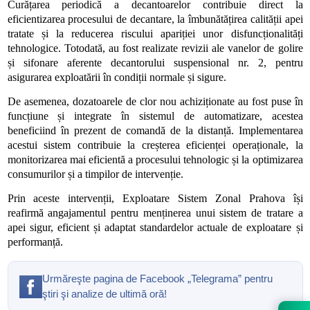
Curățarea periodică a decantoarelor contribuie direct la
eficientizarea procesului de decantare, la îmbunătățirea calității apei
tratate și la reducerea riscului apariției unor disfuncționalități
tehnologice. Totodată, au fost realizate revizii ale vanelor de golire
și sifonare aferente decantorului suspensional nr. 2, pentru
asigurarea exploatării în condiții normale și sigure.
De asemenea, dozatoarele de clor nou achiziționate au fost puse în
funcțiune și integrate în sistemul de automatizare, acestea
beneficiind în prezent de comandă de la distanță. Implementarea
acestui sistem contribuie la creșterea eficienței operaționale, la
monitorizarea mai eficientă a procesului tehnologic și la optimizarea
consumurilor și a timpilor de intervenție.
Prin aceste intervenții, Exploatare Sistem Zonal Prahova își
reafirmă angajamentul pentru menținerea unui sistem de tratare a
apei sigur, eficient și adaptat standardelor actuale de exploatare și
performanță.
Urmăreşte pagina de Facebook „Telegrama” pentru
ştiri şi analize de ultimă oră!