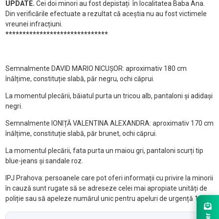
UPDATE.
Cei doi minori au fost depistați în localitatea Baba Ana.
Din verificările efectuate a rezultat că aceștia nu au fost victimele
vreunei infracțiuni.
******************************
Semnalmente DAVID MARIO NICUȘOR: aproximativ 180 cm
înălțime, constituție slabă, păr negru, ochi căprui.
La momentul plecării, băiatul purta un tricou alb, pantaloni și adidași
negri.
Semnalmente IONIȚĂ VALENTINA ALEXANDRA: aproximativ 170 cm
înălțime, constituție slabă, păr brunet, ochi căprui.
La momentul plecării, fata purta un maiou gri, pantaloni scurți tip
blue-jeans și sandale roz.
IPJ Prahova: persoanele care pot oferi informații cu privire la minorii
în cauză sunt rugate să se adreseze celei mai apropiate unități de
poliție sau să apeleze numărul unic pentru apeluri de urgență 112.