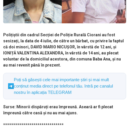
Polițiștii din cadrul Secției de Poliție Rurală Ciorani au fost
sesizați, la data de 4 iulie, de către un bărbat, cu privire la faptul
că doi minori, DAVID MARIO NICUȘOR, în vârstă de 12 ani, și
IONIȚĂ VALENTINA ALEXANDRA, în vârstă de 14 ani, au plecat
voluntar de la domiciliul acestora, din comuna Baba Ana, și nu
au mai revenit până în prezent.
Poți să găsești cele mai importante știri și mai mult
conținut media direct pe telefonul tău. Intră pe canalul
nostru în aplicația TELEGRAM
Surse: Minorii dispăruți erau împreună. Aseară ar fi plecat
împreună către casă și nu au mai ajuns.
******************************