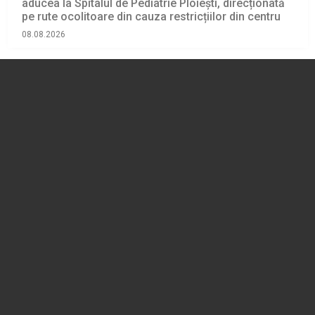
aducea la Spitalul de Pediatrie Ploiești, direcționată
pe rute ocolitoare din cauza restricțiilor din centru
08.08.2026
EVENIMENT
VIDEO 🎦 Bărbați prinși în flagrant, la Ploiești, în timp
ce sustrăgeau zeci de cutii cu piese pentru chei
tubulare
08.08.2026