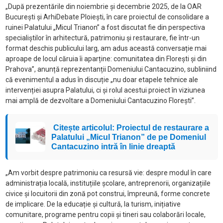
„După prezentările din noiembrie și decembrie 2025, de la OAR
București și ArhiDebate Ploiești, în care proiectul de consolidare a
ruinei Palatului „Micul Trianon” a fost discutat fie din perspectiva
specialiștilor în arhitectură, patrimoniu și restaurare, fie într-un
format deschis publicului larg, am adus această conversație mai
aproape de locul căruia îi aparține: comunitatea din Florești și din
Prahova”, anunță reprezentanții Domeniului Cantacuzino, subliniind
că evenimentul a adus în discuție „nu doar etapele tehnice ale
intervenției asupra Palatului, ci și rolul acestui proiect în viziunea
mai amplă de dezvoltare a Domeniului Cantacuzino Florești”.
Citește articolul: Proiectul de restaurare a
Palatului „Micul Trianon” de pe Domeniul
Cantacuzino intră în linie dreaptă
„Am vorbit despre patrimoniu ca resursă vie: despre modul în care
administrația locală, instituțiile școlare, antreprenorii, organizațiile
civice și locuitorii din zonă pot construi, împreună, forme concrete
de implicare. De la educație și cultură, la turism, inițiative
comunitare, programe pentru copii și tineri sau colaborări locale,