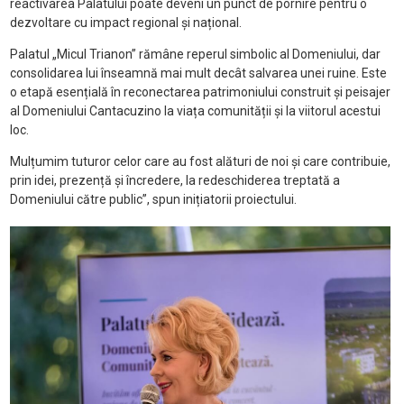
reactivarea Palatului poate deveni un punct de pornire pentru o
dezvoltare cu impact regional și național.
Palatul „Micul Trianon” rămâne reperul simbolic al Domeniului, dar
consolidarea lui înseamnă mai mult decât salvarea unei ruine. Este
o etapă esențială în reconectarea patrimoniului construit și peisajer
al Domeniului Cantacuzino la viața comunității și la viitorul acestui
loc.
Mulțumim tuturor celor care au fost alături de noi și care contribuie,
prin idei, prezență și încredere, la redeschiderea treptată a
Domeniului către public”, spun inițiatorii proiectului.