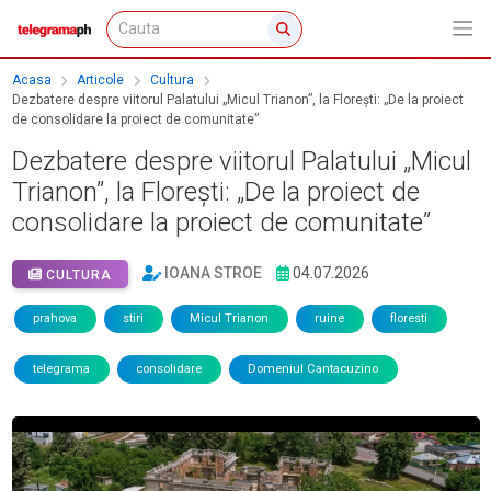
Acasa
Articole
Cultura
Dezbatere despre viitorul Palatului „Micul Trianon”, la Florești: „De la proiect
de consolidare la proiect de comunitate”
Dezbatere despre viitorul Palatului „Micul
Trianon”, la Florești: „De la proiect de
consolidare la proiect de comunitate”
IOANA STROE
04.07.2026
CULTURA
prahova
stiri
Micul Trianon
ruine
floresti
telegrama
consolidare
Domeniul Cantacuzino