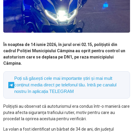
În noaptea de 14 iunie 2026, în jurul orei 02.15, polițiștii din
cadrul Poliției Municipiului Câmpina au oprit pentru control un
autoturism care se deplasa pe DN1, pe raza municipiului
Câmpina.
Poți să găsești cele mai importante știri și mai mult
conținut media direct pe telefonul tău. Intră pe canalul
nostru în aplicația TELEGRAM
Polițiștii au observat că autoturismul era condus într-o manieră care
putea afecta siguranța traficului rutier, motiv pentru care au
procedat la oprirea acestuia pentru verificări.
La volan a fost identificat un bărbat de 34 de ani, din județul