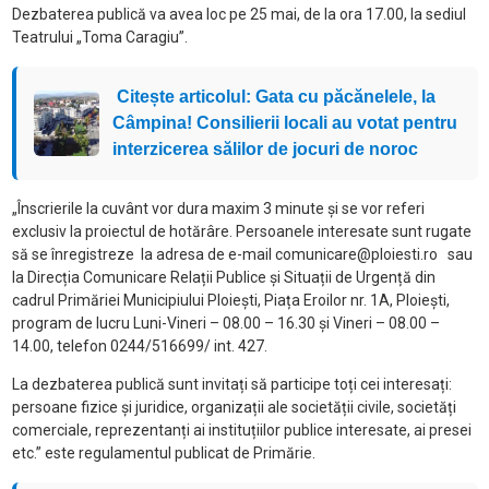
Dezbaterea publică va avea loc pe 25 mai, de la ora 17.00, la sediul
Teatrului „Toma Caragiu”.
Citește articolul: Gata cu păcănelele, la
Câmpina! Consilierii locali au votat pentru
interzicerea sălilor de jocuri de noroc
„Înscrierile la cuvânt vor dura maxim 3 minute și se vor referi
exclusiv la proiectul de hotărâre. Persoanele interesate sunt rugate
să se înregistreze la adresa de e-mail comunicare@ploiesti.ro sau
la Direcția Comunicare Relații Publice și Situații de Urgență din
cadrul Primăriei Municipiului Ploiești, Piața Eroilor nr. 1A, Ploiești,
program de lucru Luni-Vineri – 08.00 – 16.30 și Vineri – 08.00 –
14.00, telefon 0244/516699/ int. 427.
La dezbaterea publică sunt invitați să participe toți cei interesați:
persoane fizice și juridice, organizații ale societății civile, societăți
comerciale, reprezentanți ai instituțiilor publice interesate, ai presei
etc.” este regulamentul publicat de Primărie.