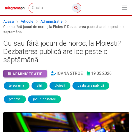
Acasa
Articole
Administratie
Cu sau fără jocuri de noroc, la Ploiești? Dezbaterea publică are loc peste o
săptămână
Cu sau fără jocuri de noroc, la Ploiești?
Dezbaterea publică are loc peste o
săptămână
IOANA STROE
19.05.2026
ADMINISTRATIE
telegrama
stiri
ploiesti
dezbatere publică
prahova
jocuri de noroc