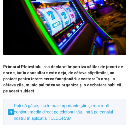
Primarul Ploieștiului s-a declarat împotriva sălilor de jocuri de
noroc, iar în consultare este deja, de câteva săptămâni, un
proiect pentru interzicerea funcționării acestora în oraș. În
câteva zile, municipalitatea va organiza și o dezbatere publică
pe acest subiect.
Poți să găsești cele mai importante știri și mai mult
conținut media direct pe telefonul tău. Intră pe canalul
nostru în aplicația TELEGRAM