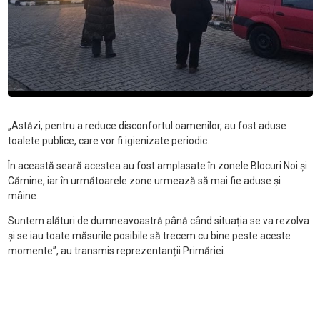
„Ast
ăzi, pentru a reduce disconfortul oamenilor, au fost aduse
toalete publice, care vor fi igienizate periodic.
În aceast
ă seară acestea au fost amplasate
în zonele Blocuri Noi
și
Cămine, iar
în urm
ătoarele zone urmează să mai fie aduse și
mâine.
Suntem alături de dumneavoastră p
ân
ă c
ând situa
ția se va rezolva
și se iau toate măsurile posibile să trecem cu bine peste aceste
momente”, au transmis reprezentanții Primăriei.