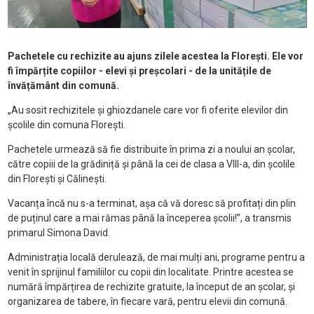
Pachetele cu rechizite au ajuns zilele acestea la Florești. Ele vor
fi împărțite copiilor - elevi și preșcolari - de la unitățile de
învățământ din comună.
„Au sosit rechizitele și ghiozdanele care vor fi oferite elevilor din
școlile din comuna Florești.
Pachetele urmează să fie distribuite în prima zi a noului an școlar,
către copiii de la grădiniță și până la cei de clasa a VIII-a, din școlile
din Florești și Călinești.
Vacanța încă nu s-a terminat, așa că vă doresc să profitați din plin
de puținul care a mai rămas până la începerea școlii!”, a transmis
primarul Simona David.
Administrația locală derulează, de mai mulți ani, programe pentru a
venit în sprijinul familiilor cu copii din localitate. Printre acestea se
numără împărțirea de rechizite gratuite, la început de an școlar, și
organizarea de tabere, în fiecare vară, pentru elevii din comună.