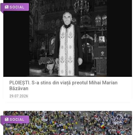
SOCIAL
PLOIEȘTI. S-a stins din viață preotul Mihai Marian
Băzăvan
29.07.2026
SOCIAL