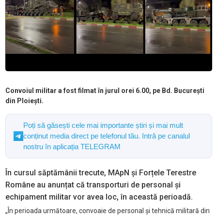
Convoiul militar a fost filmat în jurul orei 6.00, pe Bd. București
din Ploiești.
Poți să găsești cele mai importante știri și mai mult
conținut media direct pe telefonul tău. Intră pe canalul
nostru în aplicația TELEGRAM
În cursul săptămânii trecute, MApN și Forțele Terestre
Române au anunțat că transporturi de personal și
echipament militar vor avea loc, în această perioadă.
„În perioada următoare, convoaie de personal și tehnică militară din