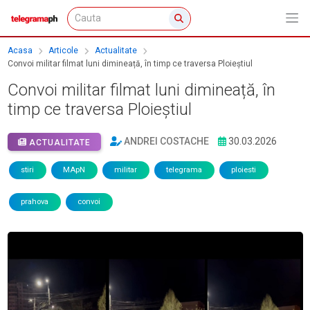
Acasa
Articole
Actualitate
Convoi militar filmat luni dimineață, în timp ce traversa Ploieștiul
Convoi militar filmat luni dimineață, în
timp ce traversa Ploieștiul
ANDREI COSTACHE
30.03.2026
ACTUALITATE
stiri
MApN
militar
telegrama
ploiesti
prahova
convoi