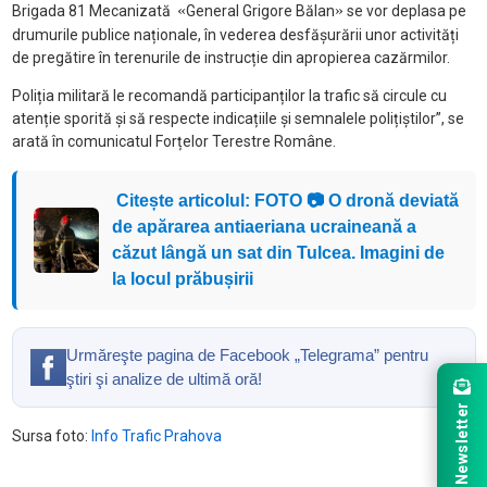
«
»
Brigada 81 Mecanizată
General Grigore Bălan
se vor deplasa pe
drumurile publice naționale, în vederea desfășurării unor activități
de pregătire în terenurile de instrucție din apropierea cazărmilor.
Poliția militară le recomandă participanților la trafic să circule cu
atenție sporită și să respecte indicațiile și semnalele polițiștilor”, se
arată în comunicatul Forțelor Terestre Române.
Citește articolul: FOTO 📷 O dronă deviată
de apărarea antiaeriana ucraineană a
căzut lângă un sat din Tulcea. Imagini de
la locul prăbușirii
Urmăreşte pagina de Facebook „Telegrama” pentru
ştiri şi analize de ultimă oră!
Newsletter
Sursa foto:
Info Trafic Prahova