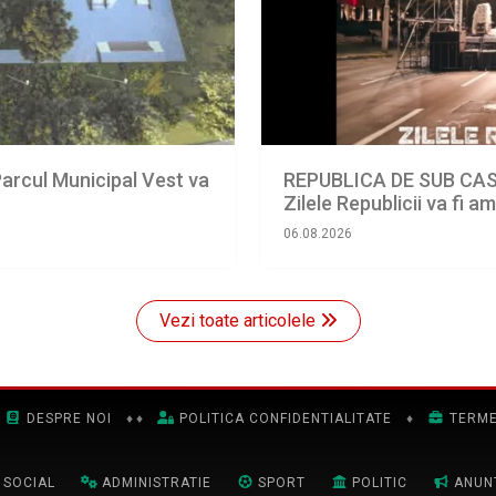
arcul Municipal Vest va
REPUBLICA DE SUB CAST
Zilele Republicii va fi 
06.08.2026
Vezi toate articolele
DESPRE NOI
♦
♦
POLITICA CONFIDENTIALITATE
♦
TERME
SOCIAL
ADMINISTRATIE
SPORT
POLITIC
ANUN