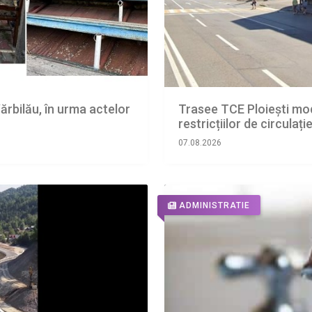
ărbilău, în urma actelor
Trasee TCE Ploiești mod
restricțiilor de circulaț
07.08.2026
ADMINISTRATIE