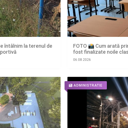
e întâlnim la terenul de
FOTO 📸 Cum arată prim
sportivă
fost finalizate noile c
06.08.2026
ADMINISTRATIE