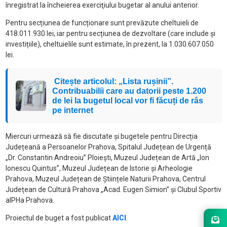
înregistrat la încheierea exerciţiului bugetar al anului anterior.
Pentru secțiunea de funcționare sunt prevăzute cheltuieli de
418.011.930 lei, iar pentru secțiunea de dezvoltare (care include și
investițiile), cheltuielile sunt estimate, în prezent, la 1.030.607.050
lei.
Citește articolul: „Lista rușinii”.
Contribuabilii care au datorii peste 1.200
de lei la bugetul local vor fi făcuți de râs
pe internet
Miercuri urmează să fie discutate și bugetele pentru Direcția
Județeană a Persoanelor Prahova, Spitalul Județean de Urgență
„Dr. Constantin Andreoiu” Ploiești, Muzeul Județean de Artă „Ion
Ionescu Quintus”, Muzeul Județean de Istorie și Arheologie
Prahova, Muzeul Județean de Științele Naturii Prahova, Centrul
Județean de Cultură Prahova „Acad. Eugen Simion” și Clubul Sportiv
alPHa Prahova.
Proiectul de buget a fost publicat
AICI
.