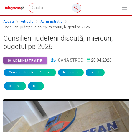
Acasa
Articole
Administratie
Consilierii județeni discută, miercuri, bugetul pe 2026
Consilierii județeni discută, miercuri,
bugetul pe 2026
IOANA STROE
28.04.2026
ADMINISTRATIE
Consiliul Judetean Prahova
telegrama
buget
prahova
stiri