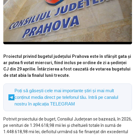
Proiectul privind bugetul județului Prahova este în sfârșit gata și
ar putea fi votat miercuri, fiind inclus pe ordine de zi a ședinței
CJ din 29 aprilie. Întârzierea a fost cauzată de votarea bugetului
de stat abia la finalul lunii trecute.
Poți să găsești cele mai importante știri și mai mult
conținut media direct pe telefonul tău. Intră pe canalul
nostru în aplicația TELEGRAM
Potrivit proiectului de buget, Consiliul Județean se bazează, în 2026,
pe venituri de 1.394.618,98 mii lei şi cheltuieli totale în sumă de
1.448.618,98 mii lei, deficitul urmând să fie finanțat din excedentul