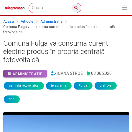
Acasa
Articole
Administratie
Comuna Fulga va consuma curent electric produs în propria centrală
fotovoltaică
Comuna Fulga va consuma curent
electric produs în propria centrală
fotovoltaică
IOANA STROE
03.06.2026
ADMINISTRATIE
centrala fotovoltaica
telegrama
Fulga
prahova
stiri