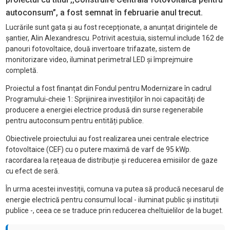
autoconsum”, a fost semnat în februarie anul trecut.
Lucrările sunt gata și au fost recepționate, a anunțat dirigintele de
șantier, Alin Alexandrescu. Potrivit acestuia, sistemul include 162 de
panouri fotovoltaice, două invertoare trifazate, sistem de
monitorizare video, iluminat perimetral LED și împrejmuire
completă.
Proiectul a fost finanțat din Fondul pentru Modernizare în cadrul
Programului-cheie 1: Sprijinirea investiţiilor în noi capacităţi de
producere a energiei electrice produsă din surse regenerabile
pentru autoconsum pentru entități publice.
Obiectivele proiectului au fost realizarea unei centrale electrice
fotovoltaice (CEF) cu o putere maximă de varf de 95 kWp.
racordarea la rețeaua de distribuție și reducerea emisiilor de gaze
cu efect de seră.
În urma acestei investiții, comuna va putea să producă necesarul de
energie electrică pentru consumul local - iluminat public și instituții
publice -, ceea ce se traduce prin reducerea cheltuielilor de la buget.