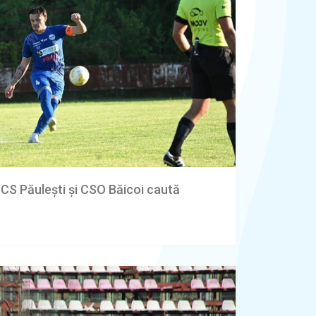
 CS Păulești și CSO Băicoi caută