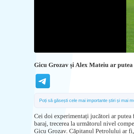
Gicu Grozav și Alex Mateiu ar putea f
Poți să găsești cele mai importante știri și mai 
Cei doi experimentați jucători ar putea 
baraj, trecerea la următorul nivel compet
Gicu Grozav. Căpitanul Petrolului ar fi,