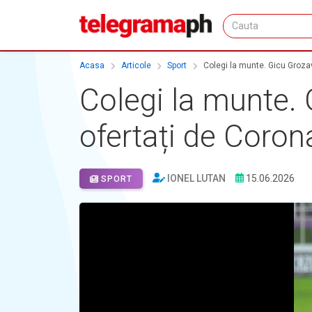
Acasa
Articole
Sport
Colegi la munte. Gicu Grozav
Colegi la munte. 
ofertați de Coron
IONEL LUTAN
15.06.2026
SPORT