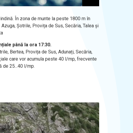
 grindină. În zona de munte la peste 1800 m în
Azuga, Șotrile, Provița de Sus, Secăria, Talea și
ta
iale până la ora 17:30.
ile, Bertea, Provița de Sus, Adunați, Secăria,
țiale care vor acumula peste 40 l/mp, frecvente
ă de 25...40 l/mp.