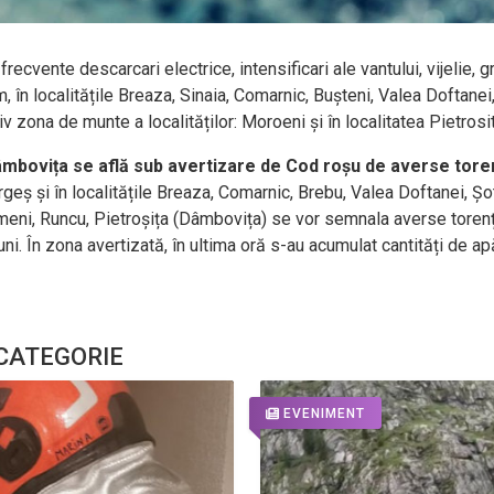
recvente descarcari electrice, intensificari ale vantului, vijelie,
n localitățile Breaza, Sinaia, Comarnic, Bușteni, Valea Doftanei, 
 zona de munte a localităților: Moroeni și în localitatea Pietrosi
bovița se află sub avertizare de Cod roșu de averse torenț
ș și în localitățile Breaza, Comarnic, Brebu, Valea Doftanei, Șotr
meni, Runcu, Pietroșița (Dâmbovița) se vor semnala averse toren
ni. În zona avertizată, în ultima oră s-au acumulat cantități de ap
 CATEGORIE
EVENIMENT