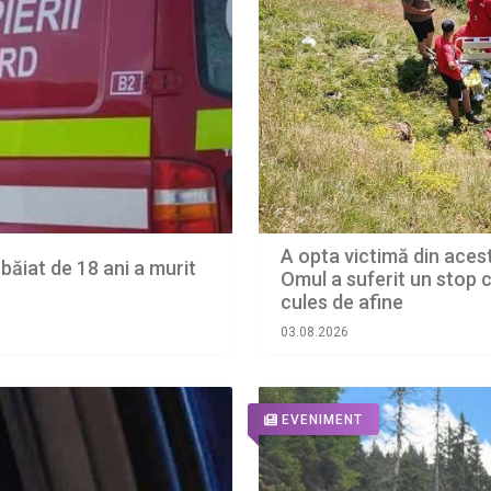
A opta victimă din aces
 băiat de 18 ani a murit
Omul a suferit un stop c
cules de afine
03.08.2026
EVENIMENT