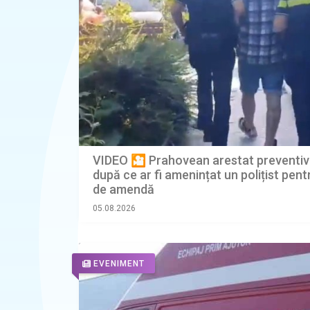
VIDEO 🎦 Prahovean arestat preventiv p
după ce ar fi amenințat un polițist pentr
de amendă
05.08.2026
EVENIMENT