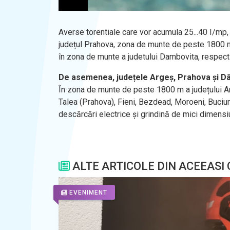
Averse torentiale care vor acumula 25...40 I/mp, f
județul Prahova, zona de munte de peste 1800 m, î
în zona de munte a judetului Dambovita, respectiv
De asemenea, județele Argeș, Prahova și Dâm
În zona de munte de peste 1800 m a județului Arge
Talea (Prahova), Fieni, Bezdead, Moroeni, Buciu
descărcări electrice și grindină de mici dimensiu
ALTE ARTICOLE DIN ACEEASI
EVENIMENT