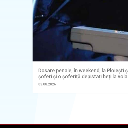
Dosare penale, în weekend, la Ploiești ș
șoferi și o șoferiță depistați beți la vol
03.08.2026