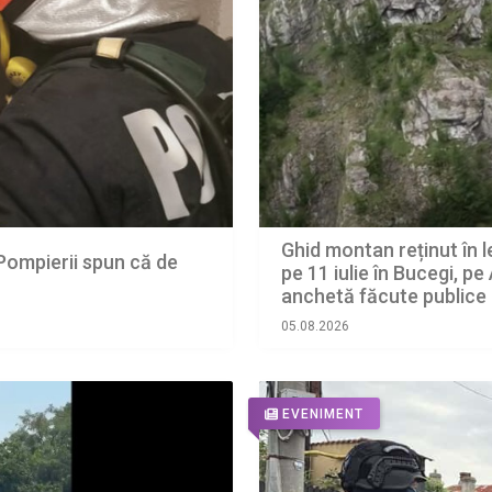
Ghid montan reținut în 
 Pompierii spun că de
pe 11 iulie în Bucegi, pe
anchetă făcute publice 
05.08.2026
EVENIMENT