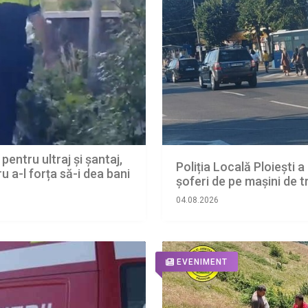
entru ultraj și șantaj,
Poliția Locală Ploiești 
u a-l forța să-i dea bani
șoferi de pe mașini de 
04.08.2026
EVENIMENT