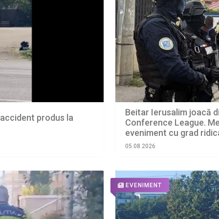
Beitar Ierusalim joacă di
n accident produs la
Conference League. Mec
eveniment cu grad ridica
05.08.2026
EVENIMENT