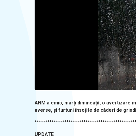
ANM a emis, marți dimineață, o avertizare me
averse, și furtuni însoțite de căderi de grind
***********************************************
UPDATE