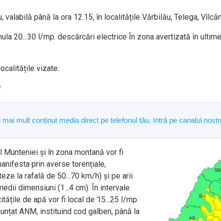
valabilă până la ora 12.15, în localitățile Vărbilău, Telega, Vîlcă
a 20...30 l/mp. descărcări electrice În zona avertizată în ultimel
calitățile vizate.
*
și mai mult conținut media direct pe telefonul tău. Intră pe canalul n
dul Munteniei și în zona montană vor fi
anifesta prin averse torențiale,
teze la rafală de 50...70 km/h) și pe arii
medii dimensiuni (1...4 cm). În intervale
itățile de apă vor fi local de 15...25 l/mp
anunțat ANM, instituind cod galben, până la