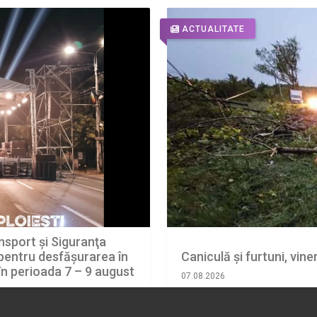
ACTUALITATE
sport şi Siguranţa
 pentru desfășurarea în
Caniculă și furtuni, vine
în perioada 7 – 9 august
07.08.2026