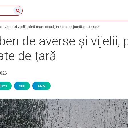
averse și vijelii, până marți seară, în aproape jumătate de țară
n de averse și vijelii, 
ate de țară
2026
lben
stiri
ANM