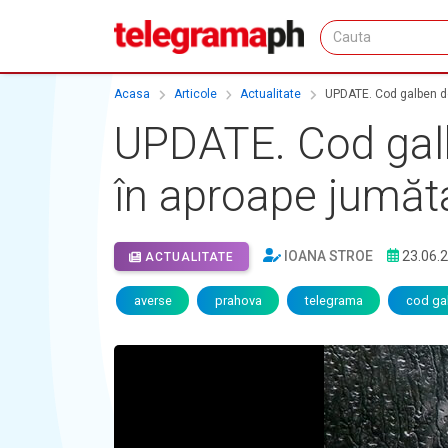
Acasa
Articole
Actualitate
UPDATE. Cod galben de 
UPDATE. Cod galbe
în aproape jumăt
IOANA STROE
23.06.
ACTUALITATE
averse
prahova
telegrama
cod ga