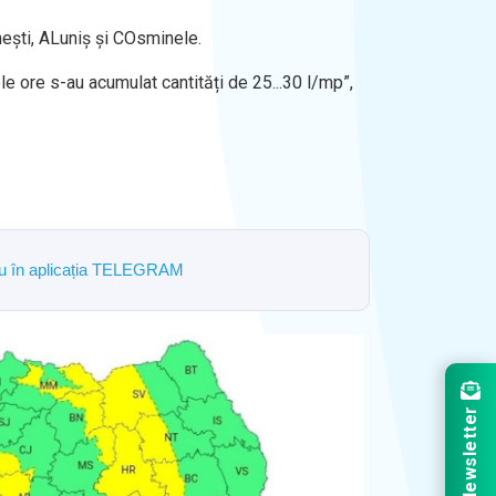
nești, ALuniș și COsminele.
e ore s-au acumulat cantități de 25...30 l/mp”,
ostru în aplicația TELEGRAM
Newsletter