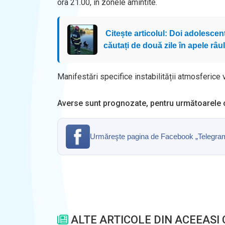
ora 21.00, în zonele amintite.
Citește articolul: Doi adolescenț
căutați de două zile în apele râul
Manifestări specifice instabilității atmosferice vor
Averse sunt prognozate, pentru următoarele or
Urmăreşte pagina de Facebook „Telegrama” 
ALTE ARTICOLE DIN ACEEASI