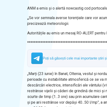
ANM a emis și o alertă nowcastig cod portocaliu, 
„
Se vor semnala averse torențiale care vor acumul
precizează meteorologii.
Autoritățile au emis un mesaj RO-ALERT pentru lo
***********************************************
Poți să găsești cele mai importante știri 
„Marți (23 iunie) în Banat, Oltenia, vestul și nor
perioade cu instabilitate atmosferică ce se va m
descărcări electrice, intensificări ale vântului (vi
restrânse vijelii și căderi de grindină de mici și 
scurte de timp (1...3 ore) sau prin acumulare cant
și pe arii restrânse vor depăși 40...50 l/mp”, a 