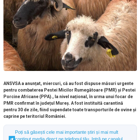
ANSVSA a anunțat, miercuri, că au fost dispuse măsuri urgente
pentru combaterea Pestei Micilor Rumegătoare (PMR) și Pestei
Porcine Africane (PPA)., la nivel național, în urma unui focar de
PMR confirmat în județul Mureș. A fost instituită carantină
pentru 30 de zile, fiind supendate toate transporturile de ovine și
caprine pe teritoriul României.
Poți să găsești cele mai importante știri și mai mult
conținut media direct pe telefonul tău. Intră pe canalul