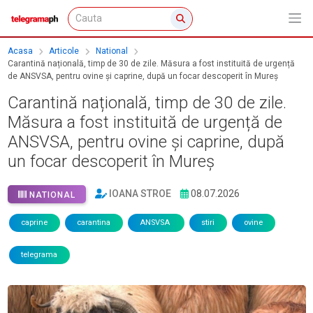
Acasa
Articole
National
Carantină națională, timp de 30 de zile. Măsura a fost instituită de urgență
de ANSVSA, pentru ovine și caprine, după un focar descoperit în Mureș
Carantină națională, timp de 30 de zile.
Măsura a fost instituită de urgență de
ANSVSA, pentru ovine și caprine, după
un focar descoperit în Mureș
IOANA STROE
08.07.2026
NATIONAL
caprine
carantina
ANSVSA
stiri
ovine
telegrama