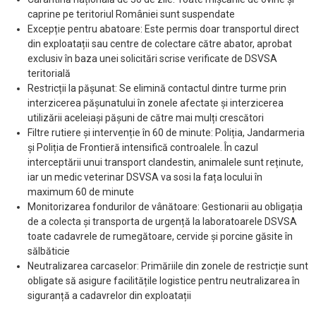
caprine pe teritoriul României sunt suspendate
Excepție pentru abatoare: Este permis doar transportul direct
din exploatații sau centre de colectare către abator, aprobat
exclusiv în baza unei solicitări scrise verificate de DSVSA
teritorială
Restricții la pășunat: Se elimină contactul dintre turme prin
interzicerea pășunatului în zonele afectate și interzicerea
utilizării aceleiași pășuni de către mai mulți crescători
Filtre rutiere și intervenție în 60 de minute: Poliția, Jandarmeria
și Poliția de Frontieră intensifică controalele. În cazul
interceptării unui transport clandestin, animalele sunt reținute,
iar un medic veterinar DSVSA va sosi la fața locului în
maximum 60 de minute
Monitorizarea fondurilor de vânătoare: Gestionarii au obligația
de a colecta și transporta de urgență la laboratoarele DSVSA
toate cadavrele de rumegătoare, cervide și porcine găsite în
sălbăticie
Neutralizarea carcaselor: Primăriile din zonele de restricție sunt
obligate să asigure facilitățile logistice pentru neutralizarea în
siguranță a cadavrelor din exploatații