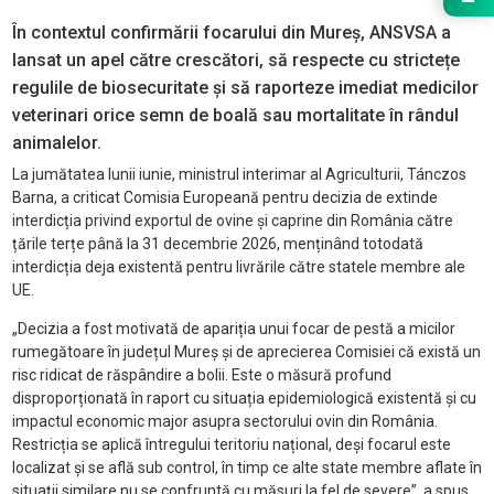
În contextul confirmării focarului din Mureș, ANSVSA a
lansat un apel către crescători, să respecte cu strictețe
regulile de biosecuritate și să raporteze imediat medicilor
veterinari orice semn de boală sau mortalitate în rândul
animalelor.
La jumătatea lunii iunie, ministrul interimar al Agriculturii, Tánczos
Barna, a criticat Comisia Europeană pentru decizia de extinde
interdicția privind exportul de ovine și caprine din România către
țările terțe până la 31 decembrie 2026, menținând totodată
interdicția deja existentă pentru livrările către statele membre ale
UE.
„Decizia a fost motivată de apariția unui focar de pestă a micilor
rumegătoare în județul Mureș și de aprecierea Comisiei că există un
risc ridicat de răspândire a bolii. Este o măsură profund
disproporționată în raport cu situația epidemiologică existentă și cu
impactul economic major asupra sectorului ovin din România.
Restricția se aplică întregului teritoriu național, deși focarul este
localizat și se află sub control, în timp ce alte state membre aflate în
situații similare nu se confruntă cu măsuri la fel de severe”, a spus