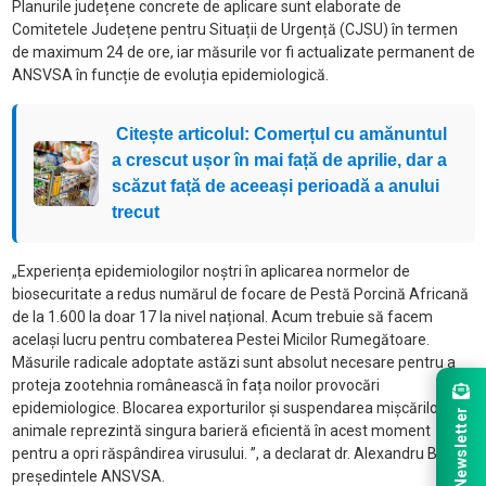
Planurile județene concrete de aplicare sunt elaborate de
Comitetele Județene pentru Situații de Urgență (CJSU) în termen
de maximum 24 de ore, iar măsurile vor fi actualizate permanent de
ANSVSA în funcție de evoluția epidemiologică.
Citește articolul: Comerțul cu amănuntul
a crescut ușor în mai față de aprilie, dar a
scăzut față de aceeași perioadă a anului
trecut
„Experiența epidemiologilor noștri în aplicarea normelor de
biosecuritate a redus numărul de focare de Pestă Porcină Africană
de la 1.600 la doar 17 la nivel național. Acum trebuie să facem
același lucru pentru combaterea Pestei Micilor Rumegătoare.
Măsurile radicale adoptate astăzi sunt absolut necesare pentru a
proteja zootehnia românească în fața noilor provocări
epidemiologice. Blocarea exporturilor și suspendarea mișcărilor de
Newsletter
animale reprezintă singura barieră eficientă în acest moment
pentru a opri răspândirea virusului. ”, a declarat dr. Alexandru Bociu,
președintele ANSVSA.