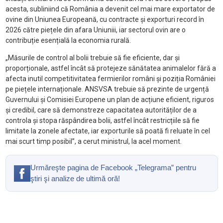
acesta, subliniind că România a devenit cel mai mare exportator de
ovine din Uniunea Europeană, cu contracte și exporturi record în
2026 către piețele din afara Uniuniii, iar sectorul ovin are o
contribuție esențială la economia rurală.
„Măsurile de control al bolii trebuie să fie eficiente, dar și
proporționale, astfel încât să protejeze sănătatea animalelor fără a
afecta inutil competitivitatea fermierilor români și poziția României
pe piețele internaționale. ANSVSA trebuie să prezinte de urgență
Guvernului și Comisiei Europene un plan de acțiune eficient, riguros
și credibil, care să demonstreze capacitatea autorităților de a
controla și stopa răspândirea bolii, astfel încât restricțiile să fie
limitate la zonele afectate, iar exporturile să poată fi reluate în cel
mai scurt timp posibil”, a cerut ministrul, la acel moment.
Urmăreşte pagina de Facebook „Telegrama” pentru
ştiri şi analize de ultimă oră!