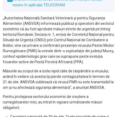
nostru în aplicația TELEGRAM
„Autoritatea Națională Sanitară Veterinară și pentru Siguranța
Alimentelor (ANSVSA) informează publicul și operatorii din sectorul
zootehnic că au fost aprobate măsuri stricte de urgență pe întreg
teritoriul României. Decizia nr. 1, emisă de Comitetul Național pentru
Situații de Urgență (CNSU) prin Centrul Național de Combatere a
Bolilor, vine ca urmare a confirmării prezenței virusului Pestei Micilor
Rumegătoare (PMR) la ovinele dintr-o exploatație din județul Mureș,
context epidemiologic grav care se suprapune peste evoluția
focarelor active de Pestă Porcină Africană (PPA).
Măsurile au scopul de a izola rapid căile de răspândire a virusului,
având în vedere că acesta își pierde contagiozitatea în termen de
21 de zile. ANSVSA subliniază că virusul PMR nu este transmisibil la
om și nu afectează siguranța alimentară”, a anunțat ANSVSA.
Pentru protejarea sectorului economic de creștere a
rumegătoarelor mici, au intrat în vigoare următoarele măsuri
obligatorii:
Carantină națională de 30 de zile: Toate mișcările de ovine și