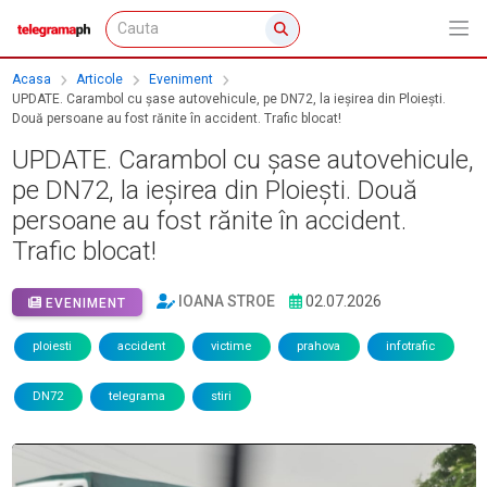
Acasa
Articole
Eveniment
UPDATE. Carambol cu șase autovehicule, pe DN72, la ieșirea din Ploiești.
Două persoane au fost rănite în accident. Trafic blocat!
UPDATE. Carambol cu șase autovehicule,
pe DN72, la ieșirea din Ploiești. Două
persoane au fost rănite în accident.
Trafic blocat!
IOANA STROE
02.07.2026
EVENIMENT
ploiesti
accident
victime
prahova
infotrafic
DN72
telegrama
stiri