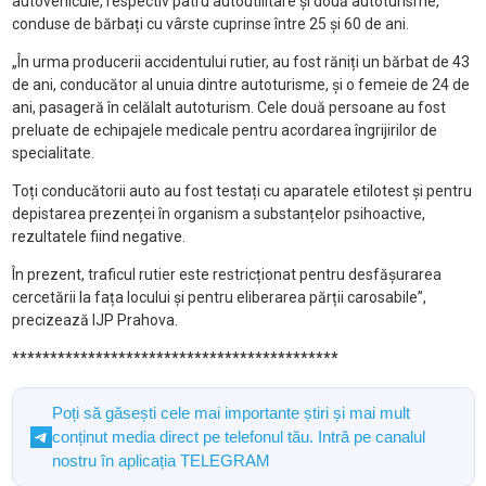
autovehicule, respectiv patru autoutilitare și două autoturisme,
conduse de bărbați cu vârste cuprinse între 25 și 60 de ani.
„În urma producerii accidentului rutier, au fost răniți un bărbat de 43
de ani, conducător al unuia dintre autoturisme, și o femeie de 24 de
ani, pasageră în celălalt autoturism. Cele două persoane au fost
preluate de echipajele medicale pentru acordarea îngrijirilor de
specialitate.
Toți conducătorii auto au fost testați cu aparatele etilotest și pentru
depistarea prezenței în organism a substanțelor psihoactive,
rezultatele fiind negative.
În prezent, traficul rutier este restricționat pentru desfășurarea
cercetării la fața locului și pentru eliberarea părții carosabile”,
precizează IJP Prahova.
*******************************************
Poți să găsești cele mai importante știri și mai mult
conținut media direct pe telefonul tău. Intră pe canalul
nostru în aplicația TELEGRAM