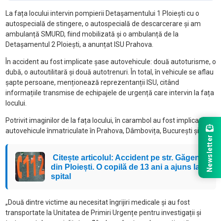
La fața locului intervin pompierii Detașamentului 1 Ploiești cu o
autospecială de stingere, o autospecială de descarcerare și am
ambulanță SMURD, fiind mobilizată și o ambulanță de la
Detașamentul 2 Ploiești, a anunțat ISU Prahova.
În accident au fost implicate șase autovehicule: două autoturisme, o
dubă, o autoutilitară și două autotrenuri. În total, în vehicule se aflau
șapte persoane, menționează reprezentanții ISU, citând
informațiile transmise de echipajele de urgență care intervin la fața
locului.
Potrivit imaginilor de la fața locului, în carambol au fost implicate
autovehicule înmatriculate în Prahova, Dâmbovița, București și Ilfov.
Newsletter
Citește articolul: Accident pe str. Găgeni
din Ploiești. O copilă de 13 ani a ajuns la
spital
„Două dintre victime au necesitat îngrijiri medicale și au fost
transportate la Unitatea de Primiri Urgențe pentru investigații și