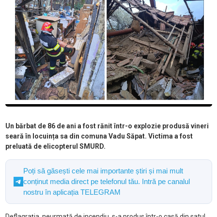
Un bărbat de 86 de ani a fost rănit într-o explozie produsă vineri
seară în locuința sa din comuna Vadu Săpat. Victima a fost
preluată de elicopterul SMURD.
Poți să găsești cele mai importante știri și mai mult
conținut media direct pe telefonul tău. Intră pe canalul
nostru în aplicația TELEGRAM
Deflagrația, neurmată de incendiu, s-a produs într-o casă din satul