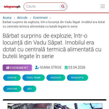
Acasa
Articole
Eveniment
Bărbat surprins de explozie, într-o locuință din Vadu Săpat. Imobilul era dotat
cu centrală termică alimentată cu butelii legate în serie
Bărbat surprins de explozie, într-o
locuință din Vadu Săpat. Imobilul era
dotat cu centrală termică alimentată cu
butelii legate în serie
IOANA STROE
03.04.2026
EVENIMENT
victima
Vadu Sapat
explozie
telegrama
prahova
stiri