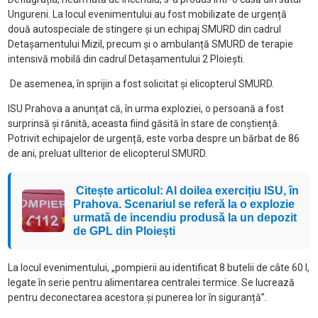
Ungureni. La locul evenimentului au fost mobilizate de urgență
două autospeciale de stingere și un echipaj SMURD din cadrul
Detașamentului Mizil, precum și o ambulanță SMURD de terapie
intensivă mobilă din cadrul Detașamentului 2 Ploiești.
De asemenea, în sprijin a fost solicitat și elicopterul SMURD.
ISU Prahova a anunțat că, în urma exploziei, o persoană a fost
surprinsă și rănită, aceasta fiind găsită în stare de conștiență.
Potrivit echipajelor de urgență, este vorba despre un bărbat de 86
de ani, preluat ullterior de elicopterul SMURD.
Citește articolul: Al doilea exercițiu ISU, în
Prahova. Scenariul se referă la o explozie
urmată de incendiu produsă la un depozit
de GPL din Ploiești
La locul evenimentului, „pompierii au identificat 8 butelii de câte 60 l,
legate în serie pentru alimentarea centralei termice. Se lucrează
pentru deconectarea acestora și punerea lor în siguranță”.