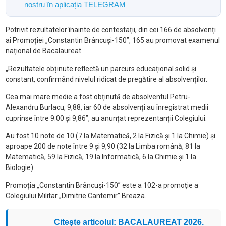
nostru în aplicația TELEGRAM
Potrivit rezultatelor înainte de contestații, din cei 166 de absolvenți
ai Promoției „Constantin Brâncuși-150”, 165 au promovat examenul
național de Bacalaureat.
„Rezultatele obținute reflectă un parcurs educațional solid și
constant, confirmând nivelul ridicat de pregătire al absolvenților.
Cea mai mare medie a fost obținută de absolventul Petru-
Alexandru Burlacu, 9,88, iar 60 de absolvenți au înregistrat medii
cuprinse între 9.00 și 9,86”, au anunțat reprezentanții Colegiului.
Au fost 10 note de 10 (7 la Matematică, 2 la Fizică și 1 la Chimie) și
aproape 200 de note între 9 și 9,90 (32 la Limba română, 81 la
Matematică, 59 la Fizică, 19 la Informatică, 6 la Chimie și 1 la
Biologie).
Promoția „Constantin Brâncuși-150” este a 102-a promoție a
Colegiului Militar „Dimitrie Cantemir” Breaza.
Citește articolul: BACALAUREAT 2026.