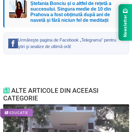
Ștefania Bonciu și o altfel de rețetă a
succesului. Singura medie de 10 din
Prahova a fost obținută după ani de
Newsletter
navetă și fără niciun fel de meditații
Urmăreşte pagina de Facebook „Telegrama” pentru
ştiri şi analize de ultimă oră!
ALTE ARTICOLE DIN ACEEASI
CATEGORIE
EDUCATIE