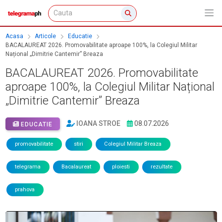
Acasa
Articole
Educatie
BACALAUREAT 2026. Promovabilitate aproape 100%, la Colegiul Militar
Național „Dimitrie Cantemir” Breaza
BACALAUREAT 2026. Promovabilitate
aproape 100%, la Colegiul Militar Național
„Dimitrie Cantemir” Breaza
IOANA STROE
08.07.2026
EDUCATIE
promovabilitate
stiri
Colegiul Militar Breaza
telegrama
Bacalaureat
ploiesti
rezultate
prahova