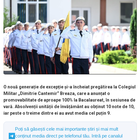
O nouă generație de excepție și-a încheiat pregătirea la Colegiul
Militar „Dimitrie Cantemir” Breaza, care a anunțat o
promovabilitate de aproape 100% la Bacalaureat, în sesiunea de
vară. Absolvenții unității de învățământ au obținut 10 note de 10,
iar peste o treime dintre ei au avut media cel puțin 9.
Poți să găsești cele mai importante știri și mai mult
conținut media direct pe telefonul tău. Intră pe canalul